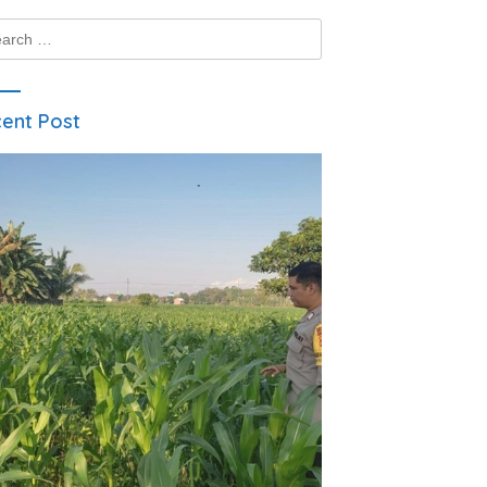
ch
ent Post