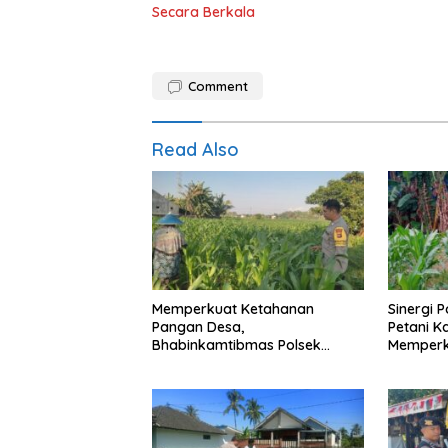
Secara Berkala
Comment
Read Also
Memperkuat Ketahanan
Sinergi 
Pangan Desa,
Petani K
Bhabinkamtibmas Polsek
Memperk
Labuapi Dampingi Petani
Pangan 
Kuranji Dalang