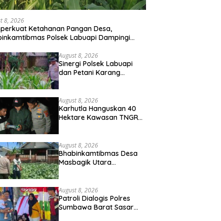
t 8, 2026
perkuat Ketahanan Pangan Desa,
inkamtibmas Polsek Labuapi Dampingi
ni Kuranji Dalang
August 8, 2026
Sinergi Polsek Labuapi
dan Petani Karang
Bongkot Memperkuat
Ketahanan Pangan
Nasional
August 8, 2026
Karhutla Hanguskan 40
Hektare Kawasan TNGR
Sembalun, Kapolres Lotim
Turun Langsung
Padamkan Api
August 8, 2026
Bhabinkamtibmas Desa
Masbagik Utara
Sambangi Petani, Dukung
Ketahanan Pangan dan
Swasembada Pangan
August 8, 2026
Patroli Dialogis Polres
Sumbawa Barat Sasar
Permukiman dan Jalur