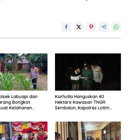
Polsek Labuapi dan
Karhutla Hanguskan 40
arang Bongkot
Hektare Kawasan TNGR
uat Ketahanan
Sembalun, Kapolres Lotim
Nasional
Turun Langsung Padamkan Api