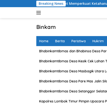
Skip
etani Karang Bongkot Memperkuat Ketahanan Pangan Nasional
Breaking News
to
content
Binkam
Home
Berita
Peristiwa
Hukrim
Bhabinkamtibmas dan Bhabinsa Desa Pare
Bhabinkamtibmas Desa Kesik Cek Lahan 
Bhabinkamtibmas Desa Masbagik Utara 
Bhabinkamtibmas Desa Pare Mas Jalin Si
Bhabinkamtibmas Desa Setanggor Selata
Kapolres Lombok Timur Pimpin Upacara P