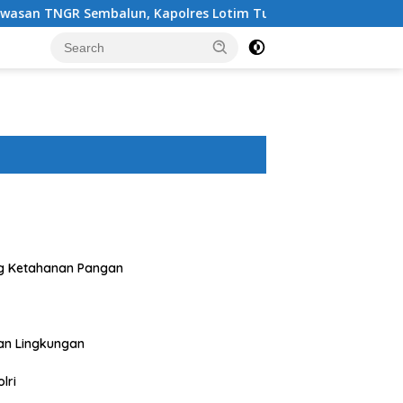
n, Kapolres Lotim Turun Langsung Padamkan Api
Bhab
g Ketahanan Pangan
an Lingkungan
lri