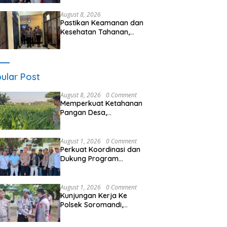
Ramai, Jaga Kamtibmas
Tetap Kondusif
August 8, 2026
Pastikan Keamanan dan
Kesehatan Tahanan,
Polres Sumbawa Barat
Intensifkan Pengecekan
Rutan Secara Berkala
ular Post
August 8, 2026
0 Comment
Memperkuat Ketahanan
Pangan Desa,
Bhabinkamtibmas Polsek
Labuapi Dampingi Petani
Kuranji Dalang
August 1, 2026
0 Comment
Perkuat Koordinasi dan
Dukung Program
Pembangunan Desa
Kapolres Bima
Silaturahmi Bersama
August 1, 2026
0 Comment
Pemdes Nggembe
Kunjungan Kerja Ke
Polsek Soromandi,
Kapolres Bima, Tekankan
Pelayanan Terbaik Bagi