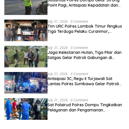
Point Pagi, Antisipasi Kepadatan dan
Kecelakaan Lalu Lintas
July 31, 2026
0 Comment
Tim URC Polres Lombok Timur Ringkus
Tiga Terduga Pelaku Curanmor,
Ungkap Aksi Pencurian Motor di Sikur
July 31, 2026
0 Comment
Jaga Kelestarian Hutan, Tiga Pilar dan
Satgas Gelar Patroli Gabungan di
Kawasan Hutan Lindung Ai Baong
July 31, 2026
0 Comment
Antisipasi 3C, Regu II Turjawali Sat
Lantas Polres Sumbawa Gelar Patroli
Blue Light di Simpang Lawang Gali
July 31, 2026
0 Comment
Sat Polairud Polres Dompu Tingkatkan
Pelayanan dan Pengamanan
Masyarakat Pesisir