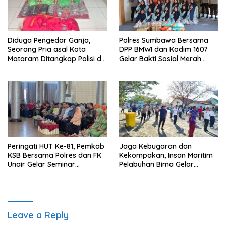
Diduga Pengedar Ganja,
Polres Sumbawa Bersama
Seorang Pria asal Kota
DPP BMWI dan Kodim 1607
Mataram Ditangkap Polisi di
Gelar Bakti Sosial Merah
Sumbawa Barat
Putih di Ponpes Arrahman
Hidayatullah
Peringati HUT Ke-81, Pemkab
Jaga Kebugaran dan
KSB Bersama Polres dan FK
Kekompakan, Insan Maritim
Unair Gelar Seminar
Pelabuhan Bima Gelar
Kesehatan “1000 Hari
Senam Bersama
Pertama Kehidupan”
Leave a Reply