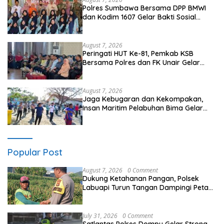
Polres Sumbawa Bersama DPP BMWI
dan Kodim 1607 Gelar Bakti Sosial
Merah Putih di Ponpes Arrahman
Hidayatullah
August 7, 2026
Peringati HUT Ke-81, Pemkab KSB
Bersama Polres dan FK Unair Gelar
Seminar Kesehatan “1000 Hari Pertama
Kehidupan”
August 7, 2026
Jaga Kebugaran dan Kekompakan,
Insan Maritim Pelabuhan Bima Gelar
Senam Bersama
Popular Post
August 7, 2026
0 Comment
Dukung Ketahanan Pangan, Polsek
Labuapi Turun Tangan Dampingi Petani
di Desa Karang Bongkot
July 31, 2026
0 Comment
Satlantas Polres Dompu Gelar Strong