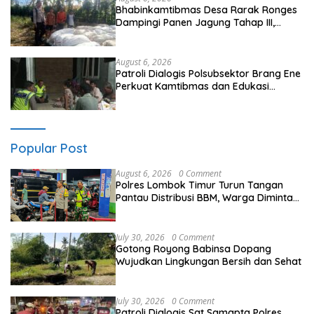
Bhabinkamtibmas Desa Rarak Ronges
Dampingi Panen Jagung Tahap III,
Pastikan Hasil Petani Terserap Pasar
August 6, 2026
Patroli Dialogis Polsubsektor Brang Ene
Perkuat Kamtibmas dan Edukasi
Masyarakat di Desa Kalimantong
Popular Post
August 6, 2026
0 Comment
Polres Lombok Timur Turun Tangan
Pantau Distribusi BBM, Warga Diminta
Tak Panic Buying
July 30, 2026
0 Comment
Gotong Royong Babinsa Dopang
Wujudkan Lingkungan Bersih dan Sehat
July 30, 2026
0 Comment
Patroli Dialogis Sat Samapta Polres