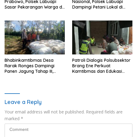
Prabowo, Polsek Labuapi
Nasional, Polsek Labuapi
Sasar Pekarangan Warga di
Dampingi Petani Lokal di
Lombok Barat
Desa Karang Bongkot
Bhabinkamtibmas Desa
Patroli Dialogis Polsubsektor
Rarak Ronges Dampingi
Brang Ene Perkuat
Panen Jagung Tahap III,
Kamtibmas dan Edukasi
Pastikan Hasil Petani
Masyarakat di Desa
Terserap Pasar
Kalimantong
Leave a Reply
Your email address will not be published.
Required fields are
marked
*