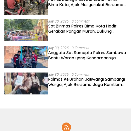
Bima Kota, Ajak Masyarakat Bersama
Jaga Kamtibmas
July 30, 2026
0 Comment
Sat Binmas Polres Bima Kota Hadiri
Gerakan Pangan Murah, Dukung
Stabilitas Harga dan Serapan Hasil
Panen Petani Lokal
July 30, 2026
0 Comment
Anggota Sat Samapta Polres Sumbawa
Bantu Warga yang Kendaraannya
Mogok di Jalan Lintas Sumbawa-Bima
July 30, 2026
0 Comment
Polmas Kelurahan Jatiwangi Sambangi
Warga, Ajak Bersama Jaga Kamtibmas
dan Manfaatkan Layanan Call Center
110