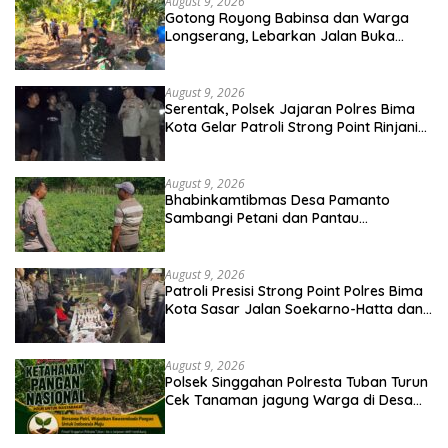
August 9, 2026
Gotong Royong Babinsa dan Warga
Longserang, Lebarkan Jalan Buka
Harapan
August 9, 2026
Serentak, Polsek Jajaran Polres Bima
Kota Gelar Patroli Strong Point Rinjani
di Sejumlah Titik Rawan
August 9, 2026
Bhabinkamtibmas Desa Pamanto
Sambangi Petani dan Pantau
Pertumbuhan Tanaman Kacang Kedelai
August 9, 2026
Patroli Presisi Strong Point Polres Bima
Kota Sasar Jalan Soekarno-Hatta dan
Gajah Mada
August 9, 2026
Polsek Singgahan Polresta Tuban Turun
Cek Tanaman jagung Warga di Desa
Mulyorejo