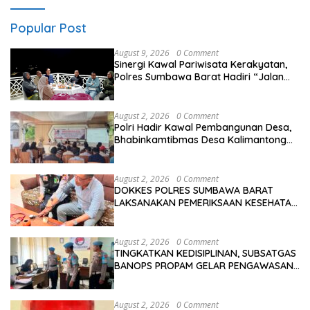
Popular Post
August 9, 2026
0 Comment
Sinergi Kawal Pariwisata Kerakyatan,
Polres Sumbawa Barat Hadiri “Jalan
Perjuangan dan Sharing Pengelolaan
Pariwisata Bendungan Tiu Suntuk”
August 2, 2026
0 Comment
Polri Hadir Kawal Pembangunan Desa,
Bhabinkamtibmas Desa Kalimantong
Hadiri Musdes
August 2, 2026
0 Comment
DOKKES POLRES SUMBAWA BARAT
LAKSANAKAN PEMERIKSAAN KESEHATAN
PERSONEL OPS ANTIK RINJANI 2026
August 2, 2026
0 Comment
TINGKATKAN KEDISIPLINAN, SUBSATGAS
BANOPS PROPAM GELAR PENGAWASAN
PERSONEL OPS ANTIK RINJANI 2026
August 2, 2026
0 Comment