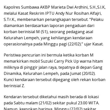
Kapolres Sumbawa AKBP Marieta Dwi Ardhini, S.H.,S.I.K,
melalui Kasat Reskrim IPTU Andy Nur Rosihan Alfajri,
S.Tr.K., membenarkan penangkapan tersebut. “Pelaku
diamankan berdasarkan laporan pengaduan dari
korban berinisial M (51), seorang pedagang asal
Kelurahan Lempeh, yang kehilangan kendaraan
operasionalnya pada Minggu pagi (22/02).” ujar Kasat.
Peristiwa pencurian ini bermula ketika korban M
memarkirkan mobil Suzuki Carry Pick Up warna hitam
miliknya di pinggir jalan raya, tepatnya di depan Gang
Dinamika, Kelurahan Lempeh, pada Jumat (20/02).
Kunci kendaraan tersebut dipegang oleh rekan korban
berinisial Z.
Kendaran tersebut diketahui masih berada di lokasi
pada Sabtu malam (21/02) sekitar pukul 23.00 WITA.
Namun, keesokan harinya, Minggu (22/02) sekitar