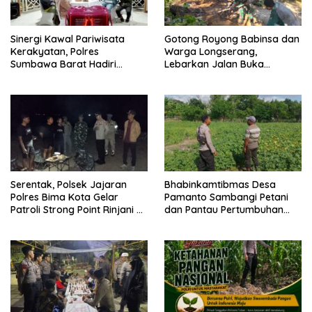
Sinergi Kawal Pariwisata
Gotong Royong Babinsa dan
Kerakyatan, Polres
Warga Longserang,
Sumbawa Barat Hadiri
Lebarkan Jalan Buka
“Jalan Perjuangan dan
Harapan
Sharing Pengelolaan
Pariwisata Bendungan Tiu
Suntuk”
Serentak, Polsek Jajaran
Bhabinkamtibmas Desa
Polres Bima Kota Gelar
Pamanto Sambangi Petani
Patroli Strong Point Rinjani di
dan Pantau Pertumbuhan
Sejumlah Titik Rawan
Tanaman Kacang Kedelai