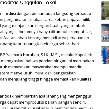
moditas Unggulan Lokal
tan ini diisi dengan pemantauan langsung terhadap
n pengamatan di lokasi, area kebun pepaya milik
l yang menjanjikan dengan buah yang tumbuh
mah yang sebelumnya hanya ditumbuhi rumput liar,
emanfaatan lahan kosong menjadi area penanaman
opang kebutuhan gizi keluarga sehari-hari.
 Yasmara Harahap, S.I.K., M.Si., melalui Kapolsek
.H., menegaskan bahwa pendampingan ini merupakan
 untuk memastikan masyarakat mampu mandiri
ecara menyeluruh, mulai dari pengecekan
ah menjulang tinggi hingga memastikan kualitas
ar tidak membiarkan ada lahan yang menganggur.
arga dapat memproduksi bahan pangan sendiri,
Hal ini sangat krusial agar rumah tangga memiliki