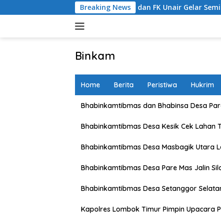
Skip
SB Bersama Polres dan FK Unair Gelar Seminar Kesehatan “1000
Breaking News
to
content
Binkam
Home
Berita
Peristiwa
Hukrim
Bhabinkamtibmas dan Bhabinsa Desa Pare
Bhabinkamtibmas Desa Kesik Cek Lahan 
Bhabinkamtibmas Desa Masbagik Utara 
Bhabinkamtibmas Desa Pare Mas Jalin Si
Bhabinkamtibmas Desa Setanggor Selata
Kapolres Lombok Timur Pimpin Upacara P