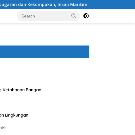
kan, Insan Maritim Pelabuhan Bima Gelar Senam Bersama
g Ketahanan Pangan
an Lingkungan
lri