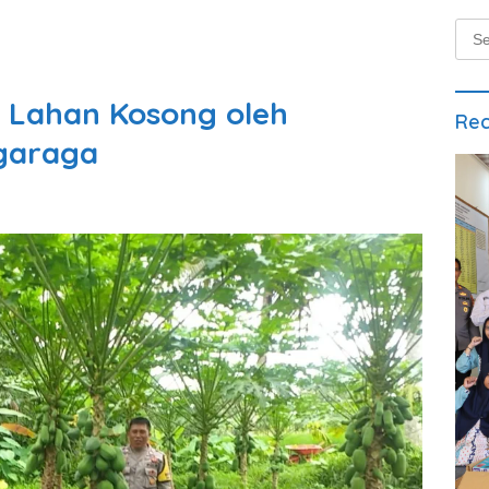
Sear
for:
 Lahan Kosong oleh
Rec
garaga