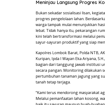
Meninjau Langsung Progres Ko
Bukan sekadar sosialisasi lisan, kegia
progres pengelolaan lahan. Berdasarka
warga tampak mulai menunjukkan hasi
lebat. Tidak hanya itu, pekarangan ru
kini telah bertransformasi melalui p
sayur-sayuran produktif yang siap men
Kapolres Lombok Barat, Polda NTB, AKBP
Kuripan, Ipda I Wayan Eka Ariyana, S
bagian dari tanggung jawab institusi
secara pangan. Monitoring dilakukan s
pertumbuhan tanaman jagung yang sud
tanah tetap terjaga.
“Kami terus mendorong masyarakat ag
Melalui pemanfaatan lahan kosong, w
baik itu sayuran maupun buah-buahan. 