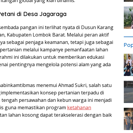
ntangan global yang kian dinamis.
etani di Desa Jagaraga
embada pangan ini terlihat nyata di Dusun Karang
n, Kabupaten Lombok Barat. Melalui peran aktif
nya sebagai penjaga keamanan, tetapi juga sebagai
Pop
 pertanian melalui kampanye pemanfaatan lahan
rahmi ini dilakukan untuk memberikan edukasi
ai pentingnya mengelola potensi alam yang ada
habinkamtibmas menemui Ahmad Sukri, salah satu
gimplementasikan konsep pertanian terpadu di
di tengah persawahan dan kebun warga ini menjadi
nis guna memastikan program
ketahanan
n lahan kosong dapat terakselerasi dengan baik