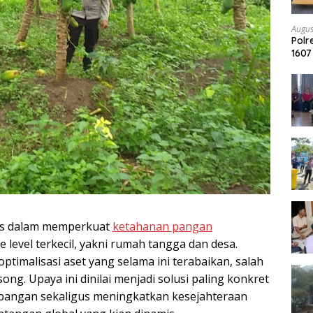
Augus
Pol
1607
Arra
is dalam memperkuat
ketahanan pangan
level terkecil, yakni rumah tangga dan desa.
ptimalisasi aset yang selama ini terabaikan, salah
ng. Upaya ini dinilai menjadi solusi paling konkret
n pangan sekaligus meningkatkan kesejahteraan