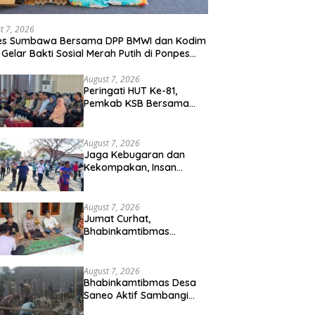
t 7, 2026
res Sumbawa Bersama DPP BMWI dan Kodim
 Gelar Bakti Sosial Merah Putih di Ponpes
hman Hidayatullah
August 7, 2026
Peringati HUT Ke-81,
Pemkab KSB Bersama
Polres dan FK Unair Gelar
Seminar Kesehatan “1000
Hari Pertama Kehidupan”
August 7, 2026
Jaga Kebugaran dan
Kekompakan, Insan
Maritim Pelabuhan Bima
Gelar Senam Bersama
August 7, 2026
Jumat Curhat,
Bhabinkamtibmas
Kelurahan Sadia Ajak
Warga Perangi Miras dan
Narkoba Demi
August 7, 2026
Kamtibmas Kondusif
Bhabinkamtibmas Desa
Saneo Aktif Sambangi
Warga, Perkuat