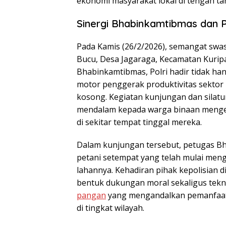
ekonomi masyarakat lokal di tengah ta
Sinergi Bhabinkamtibmas dan P
Pada Kamis (26/2/2026), semangat swas
Bucu, Desa Jagaraga, Kecamatan Kuripa
Bhabinkamtibmas, Polri hadir tidak ha
motor penggerak produktivitas sektor
kosong. Kegiatan kunjungan dan silatu
mendalam kepada warga binaan mengen
di sekitar tempat tinggal mereka.
Dalam kunjungan tersebut, petugas B
petani setempat yang telah mulai men
lahannya. Kehadiran pihak kepolisian 
bentuk dukungan moral sekaligus tek
pangan
yang mengandalkan pemanfaata
di tingkat wilayah.