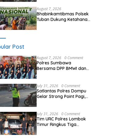
Kemitraan dan Gotong
Royong Jaga Kamtibmas
August 7, 2026
Bhabinkamtibmas Polsek
Tuban Dukung Ketahanan
Pangan Nasional Melalui
Pemanfaatan Lahan
Pekarangan
ular Post
August 7, 2026
0 Comment
Polres Sumbawa
Bersama DPP BMWI dan
Kodim 1607 Gelar Bakti
Sosial Merah Putih di
Ponpes Arrahman
July 31, 2026
0 Comment
Hidayatullah
Satlantas Polres Dompu
Gelar Strong Point Pagi,
Antisipasi Kepadatan dan
Kecelakaan Lalu Lintas
July 31, 2026
0 Comment
Tim URC Polres Lombok
Timur Ringkus Tiga
Terduga Pelaku
Curanmor, Ungkap Aksi