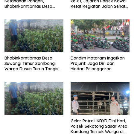
Ketahanan Pangan,
ke-81, Jajaran Polsek Kawal
Bhabinkamtibmas Desa
Ketat Kegiatan Jalan Sehat
Kerato Sambangi Warga Cek
di Kelurahan Pekat
Kualitas Hasil Pertanian
Bhabinkamtibmas Desa
Dandim Mataram Ingatkan
Suwangi Timur Sambangi
Prajurit: Jaga Diri dan
Warga Dusun Turun Tangis,
Hindari Pelanggaran
Ajak Masyarakat Bersama
Jaga Kamtibmas
Gelar Patroli KRYD Dini Hari,
Polsek Sekotong Sasar Area
Kandang Ternak Warga di