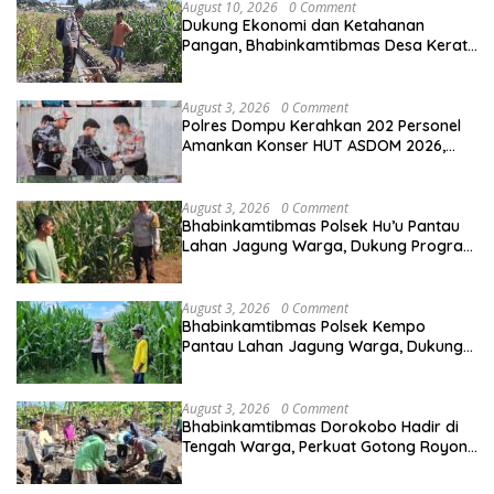
August 10, 2026
0 Comment
Dukung Ekonomi dan Ketahanan
Pangan, Bhabinkamtibmas Desa Kerato
Sambangi Warga Cek Kualitas Hasil
Pertanian
August 3, 2026
0 Comment
Polres Dompu Kerahkan 202 Personel
Amankan Konser HUT ASDOM 2026,
Hadirkan Charly Van Houten
August 3, 2026
0 Comment
Bhabinkamtibmas Polsek Hu’u Pantau
Lahan Jagung Warga, Dukung Program
Ketahanan Pangan
August 3, 2026
0 Comment
Bhabinkamtibmas Polsek Kempo
Pantau Lahan Jagung Warga, Dukung
Ketahanan Pangan Menuju Indonesia
Emas
August 3, 2026
0 Comment
Bhabinkamtibmas Dorokobo Hadir di
Tengah Warga, Perkuat Gotong Royong
dan Kemitraan