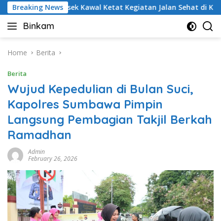
Skip
jaran Polsek Kawal Ketat Kegiatan Jalan Sehat di Kelurahan P
Breaking News
to
Binkam
content
Home
Berita
Berita
Wujud Kepedulian di Bulan Suci,
Kapolres Sumbawa Pimpin
Langsung Pembagian Takjil Berkah
Ramadhan
Admin
February 26, 2026