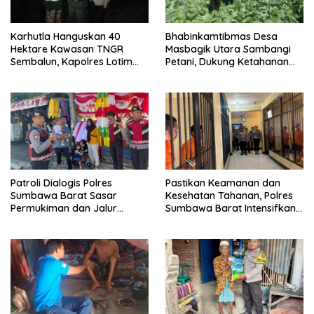
Karhutla Hanguskan 40
Bhabinkamtibmas Desa
Hektare Kawasan TNGR
Masbagik Utara Sambangi
Sembalun, Kapolres Lotim
Petani, Dukung Ketahanan
Turun Langsung Padamkan
Pangan dan Swasembada
Api
Pangan
Patroli Dialogis Polres
Pastikan Keamanan dan
Sumbawa Barat Sasar
Kesehatan Tahanan, Polres
Permukiman dan Jalur
Sumbawa Barat Intensifkan
Ramai, Jaga Kamtibmas
Pengecekan Rutan Secara
Tetap Kondusif
Berkala