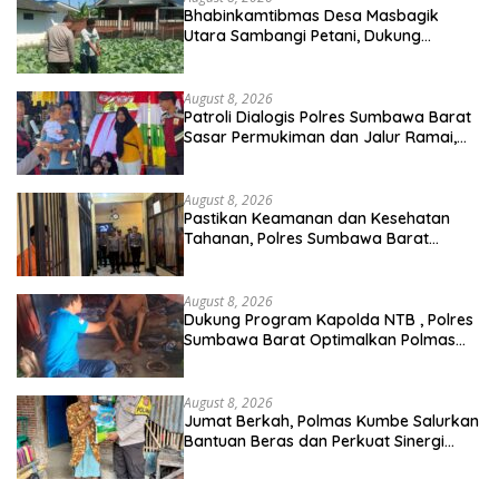
Bhabinkamtibmas Desa Masbagik
Utara Sambangi Petani, Dukung
Ketahanan Pangan dan Swasembada
Pangan
August 8, 2026
Patroli Dialogis Polres Sumbawa Barat
Sasar Permukiman dan Jalur Ramai,
Jaga Kamtibmas Tetap Kondusif
August 8, 2026
Pastikan Keamanan dan Kesehatan
Tahanan, Polres Sumbawa Barat
Intensifkan Pengecekan Rutan Secara
Berkala
August 8, 2026
Dukung Program Kapolda NTB , Polres
Sumbawa Barat Optimalkan Polmas
dan Pendekatan Humanis di
Masyarakat
August 8, 2026
Jumat Berkah, Polmas Kumbe Salurkan
Bantuan Beras dan Perkuat Sinergi
Kamtibmas