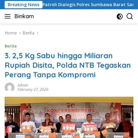
Skip
Breaking News
Patroli Dialogis Polres Sumbawa Barat Sasar Permukima
to
Binkam
content
Home
Berita
Berita
3. 2,5 Kg Sabu hingga Miliaran
Rupiah Disita, Polda NTB Tegaskan
Perang Tanpa Kompromi
Admin
February 27, 2026