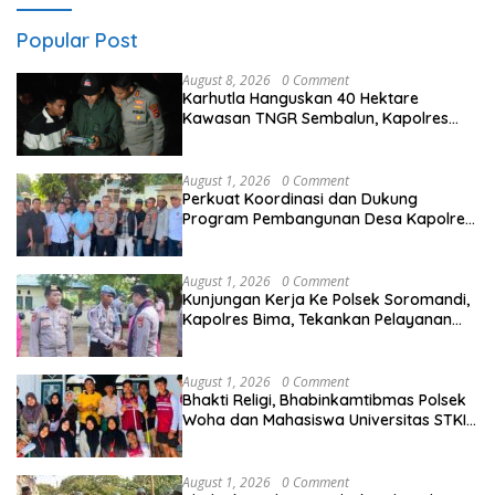
Popular Post
August 8, 2026
0 Comment
Karhutla Hanguskan 40 Hektare
Kawasan TNGR Sembalun, Kapolres
Lotim Turun Langsung Padamkan Api
August 1, 2026
0 Comment
Perkuat Koordinasi dan Dukung
Program Pembangunan Desa Kapolres
Bima Silaturahmi Bersama Pemdes
Nggembe
August 1, 2026
0 Comment
Kunjungan Kerja Ke Polsek Soromandi,
Kapolres Bima, Tekankan Pelayanan
Terbaik Bagi Masyarakat dan Hindari
Pelanggaran Dalam Bentuk Apapun
August 1, 2026
0 Comment
Bhakti Religi, Bhabinkamtibmas Polsek
Woha dan Mahasiswa Universitas STKIP
Taman siswa Gotong Royong Bersihkan
Masjid
August 1, 2026
0 Comment