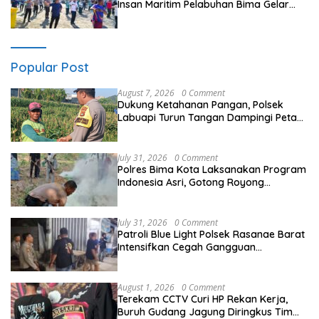
Insan Maritim Pelabuhan Bima Gelar
Senam Bersama
Popular Post
August 7, 2026
0 Comment
Dukung Ketahanan Pangan, Polsek
Labuapi Turun Tangan Dampingi Petani
di Desa Karang Bongkot
July 31, 2026
0 Comment
Polres Bima Kota Laksanakan Program
Indonesia Asri, Gotong Royong
Bersihkan Tempat Pemakaman Umum
di Kelurahan Ule
July 31, 2026
0 Comment
Patroli Blue Light Polsek Rasanae Barat
Intensifkan Cegah Gangguan
Kamtibmas di Wilayah Hukum Polres
Bima Kota
August 1, 2026
0 Comment
Terekam CCTV Curi HP Rekan Kerja,
Buruh Gudang Jagung Diringkus Tim