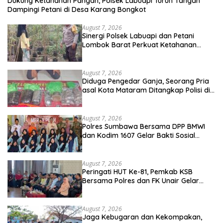
Dukung Ketahanan Pangan, Polsek Labuapi Turun Tangan
Dampingi Petani di Desa Karang Bongkot
August 7, 2026
Sinergi Polsek Labuapi dan Petani
Lombok Barat Perkuat Ketahanan
Pangan Nasional
August 7, 2026
Diduga Pengedar Ganja, Seorang Pria
asal Kota Mataram Ditangkap Polisi di
Sumbawa Barat
August 7, 2026
Polres Sumbawa Bersama DPP BMWI
dan Kodim 1607 Gelar Bakti Sosial
Merah Putih di Ponpes Arrahman
Hidayatullah
August 7, 2026
Peringati HUT Ke-81, Pemkab KSB
Bersama Polres dan FK Unair Gelar
Seminar Kesehatan “1000 Hari Pertama
Kehidupan”
August 7, 2026
Jaga Kebugaran dan Kekompakan,