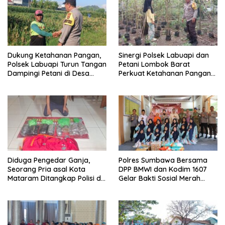
Dukung Ketahanan Pangan,
Sinergi Polsek Labuapi dan
Polsek Labuapi Turun Tangan
Petani Lombok Barat
Dampingi Petani di Desa
Perkuat Ketahanan Pangan
Karang Bongkot
Nasional
Diduga Pengedar Ganja,
Polres Sumbawa Bersama
Seorang Pria asal Kota
DPP BMWI dan Kodim 1607
Mataram Ditangkap Polisi di
Gelar Bakti Sosial Merah
Sumbawa Barat
Putih di Ponpes Arrahman
Hidayatullah