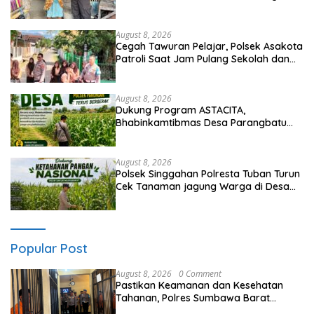
Kamtibmas
August 8, 2026
Cegah Tawuran Pelajar, Polsek Asakota
Patroli Saat Jam Pulang Sekolah dan
Bantu Atur Lalu Lintas
August 8, 2026
Dukung Program ASTACITA,
Bhabinkamtibmas Desa Parangbatu
Polsek Parengan Polresta Tuban
laksanakan sambang tanaman Jagung
Di Desa Parangbatu Kec. Parengan
August 8, 2026
Polsek Singgahan Polresta Tuban Turun
Cek Tanaman jagung Warga di Desa
Mulyoagung
Popular Post
August 8, 2026
0 Comment
Pastikan Keamanan dan Kesehatan
Tahanan, Polres Sumbawa Barat
Intensifkan Pengecekan Rutan Secara