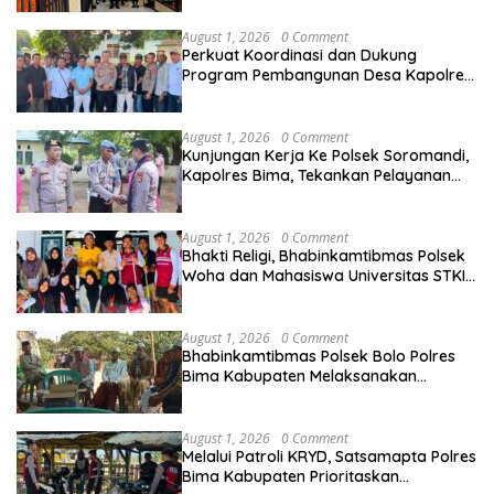
Berkala
August 1, 2026
0 Comment
Perkuat Koordinasi dan Dukung
Program Pembangunan Desa Kapolres
Bima Silaturahmi Bersama Pemdes
Nggembe
August 1, 2026
0 Comment
Kunjungan Kerja Ke Polsek Soromandi,
Kapolres Bima, Tekankan Pelayanan
Terbaik Bagi Masyarakat dan Hindari
Pelanggaran Dalam Bentuk Apapun
August 1, 2026
0 Comment
Bhakti Religi, Bhabinkamtibmas Polsek
Woha dan Mahasiswa Universitas STKIP
Taman siswa Gotong Royong Bersihkan
Masjid
August 1, 2026
0 Comment
Bhabinkamtibmas Polsek Bolo Polres
Bima Kabupaten Melaksanakan
Sambang Duka Atas Meninggalnya
Warga Binaan
August 1, 2026
0 Comment
Melalui Patroli KRYD, Satsamapta Polres
Bima Kabupaten Prioritaskan