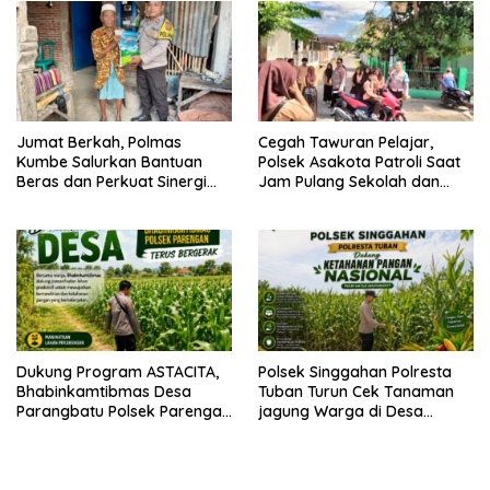
Jumat Berkah, Polmas
Cegah Tawuran Pelajar,
Kumbe Salurkan Bantuan
Polsek Asakota Patroli Saat
Beras dan Perkuat Sinergi
Jam Pulang Sekolah dan
Kamtibmas
Bantu Atur Lalu Lintas
Dukung Program ASTACITA,
Polsek Singgahan Polresta
Bhabinkamtibmas Desa
Tuban Turun Cek Tanaman
Parangbatu Polsek Parengan
jagung Warga di Desa
Polresta Tuban laksanakan
Mulyoagung
sambang tanaman Jagung
Di Desa Parangbatu Kec.
Parengan