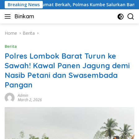
Skip
Breaking News
Jumat Berkah, Polmas Kumbe Salurkan Bantuan Beras dan
to
Binkam
content
Home
Berita
Berita
Polres Lombok Barat Turun ke
Sawah! Kawal Panen Jagung demi
Nasib Petani dan Swasembada
Pangan
Admin
March 2, 2026