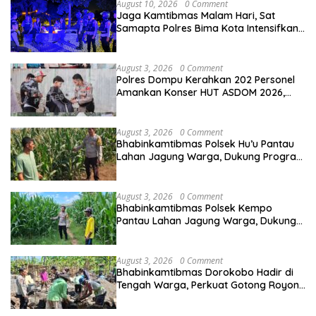
August 10, 2026
0 Comment
Jaga Kamtibmas Malam Hari, Sat
Samapta Polres Bima Kota Intensifkan
Patroli Blue Light
August 3, 2026
0 Comment
Polres Dompu Kerahkan 202 Personel
Amankan Konser HUT ASDOM 2026,
Hadirkan Charly Van Houten
August 3, 2026
0 Comment
Bhabinkamtibmas Polsek Hu’u Pantau
Lahan Jagung Warga, Dukung Program
Ketahanan Pangan
August 3, 2026
0 Comment
Bhabinkamtibmas Polsek Kempo
Pantau Lahan Jagung Warga, Dukung
Ketahanan Pangan Menuju Indonesia
Emas
August 3, 2026
0 Comment
Bhabinkamtibmas Dorokobo Hadir di
Tengah Warga, Perkuat Gotong Royong
dan Kemitraan