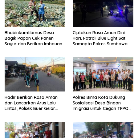
Bhabinkamtibmas Desa
Ciptakan Rasa Aman Dini
Bagik Papan Cek Panen
Hari, Patroli Blue Light Sat
Sayur dan Berikan Imbauan
Samapta Polres Sumbawa
Kamtibmas kepada Warga
Pantau Simpang Sering
Antisipasi 3C
Hadir Berikan Rasa Aman
Polres Bima Kota Dukung
dan Lancarkan Arus Lalu
Sosialisasi Desa Binaan
Lintas, Polsek Buer Gelar
Imigrasi untuk Cegah TPPO
Strong Point di Depan SDN
dan TPPM
Perenang