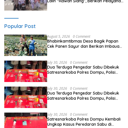
Lalin “Rawan Siang”, Berikan Pelayanan
Maksimal kepada Pelajar
Popular Post
August 5, 2026
0 Comment
Bhabinkamtibmas Desa Bagik Papan
Cek Panen Sayur dan Berikan Imbauan
Kamtibmas kepada Warga
July 30, 2026
0 Comment
Dua Terduga Pengedar Sabu Dibekuk
Satresnarkoba Polres Dompu, Polisi
Amankan Sabu Bruto 5,68 Gram
July 30, 2026
0 Comment
Dua Terduga Pengedar Sabu Dibekuk
Satresnarkoba Polres Dompu, Polisi
Amankan Sabu Bruto 5,68 Gram
July 30, 2026
0 Comment
Satresnarkoba Polres Dompu Kembali
Ungkap Kasus Peredaran Sabu di