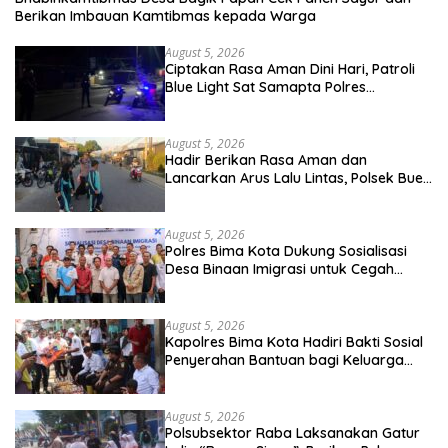
Berikan Imbauan Kamtibmas kepada Warga
August 5, 2026
Ciptakan Rasa Aman Dini Hari, Patroli
Blue Light Sat Samapta Polres
Sumbawa Pantau Simpang Sering
Antisipasi 3C
August 5, 2026
Hadir Berikan Rasa Aman dan
Lancarkan Arus Lalu Lintas, Polsek Buer
Gelar Strong Point di Depan SDN
Perenang
August 5, 2026
Polres Bima Kota Dukung Sosialisasi
Desa Binaan Imigrasi untuk Cegah
TPPO dan TPPM
August 5, 2026
Kapolres Bima Kota Hadiri Bakti Sosial
Penyerahan Bantuan bagi Keluarga
Korban Tenggelamnya Perahu di Teluk
Bima
August 5, 2026
Polsubsektor Raba Laksanakan Gatur