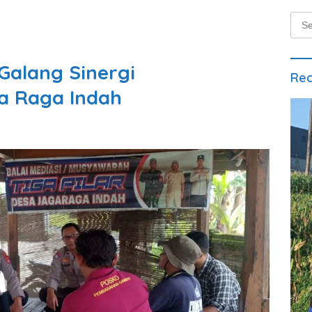
Sear
for:
Galang Sinergi
Rec
a Raga Indah