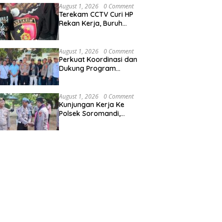
Wilayah Hukum Polres
August 1, 2026
0 Comment
Bima Kota
Terekam CCTV Curi HP
Rekan Kerja, Buruh
Gudang Jagung Diringkus
Tim Opsnal Satreskrim
Polres Bima Kota
August 1, 2026
0 Comment
Perkuat Koordinasi dan
Dukung Program
Pembangunan Desa
Kapolres Bima
Silaturahmi Bersama
August 1, 2026
0 Comment
Pemdes Nggembe
Kunjungan Kerja Ke
Polsek Soromandi,
Kapolres Bima, Tekankan
Pelayanan Terbaik Bagi
Masyarakat dan Hindari
Pelanggaran Dalam
Bentuk Apapun