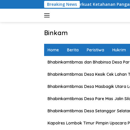
Skip
ni Lombok Barat Perkuat Ketahanan Pangan Nasional
Breaking News
D
to
content
Binkam
Home
Berita
Peristiwa
Hukrim
Bhabinkamtibmas dan Bhabinsa Desa Pare
Bhabinkamtibmas Desa Kesik Cek Lahan 
Bhabinkamtibmas Desa Masbagik Utara 
Bhabinkamtibmas Desa Pare Mas Jalin Si
Bhabinkamtibmas Desa Setanggor Selata
Kapolres Lombok Timur Pimpin Upacara P