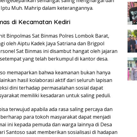
m mengedepankan semangat saling menghargai dan
r Iptu Muh. Mahrip dalam keterangannya.
mas di Kecamatan Kediri
anit Binpolmas Sat Binmas Polres Lombok Barat,
gi oleh Aiptu Kadek Jaya Satriana dan Brigpol
rsonel Sat Binmas ini disambut hangat oleh jajaran
setempat yang telah berkumpul di kantor desa.
ntoso memaparkan bahwa keamanan bukan hanya
inkan hasil kolaborasi aktif dari seluruh lapisan
ksi dini terhadap permasalahan sosial dapat
asyarakat memiliki kesadaran untuk saling peduli.
sa terwujud apabila ada rasa saling percaya dan
mi berharap para tokoh masyarakat dapat menjadi
i ini kepada pemuda dan warga lainnya di Desa
ari Santoso saat memberikan sosialisasi di hadapan