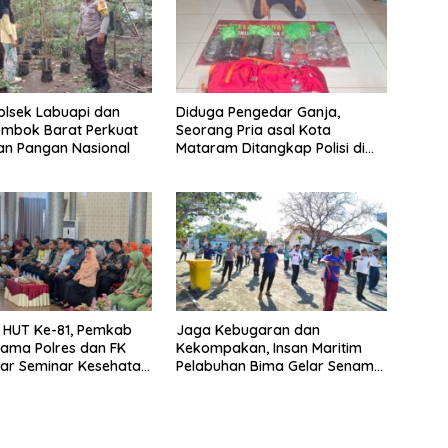
Polsek Labuapi dan
Diduga Pengedar Ganja,
ombok Barat Perkuat
Seorang Pria asal Kota
an Pangan Nasional
Mataram Ditangkap Polisi di
Sumbawa Barat
i HUT Ke-81, Pemkab
Jaga Kebugaran dan
ama Polres dan FK
Kekompakan, Insan Maritim
lar Seminar Kesehatan
Pelabuhan Bima Gelar Senam
ri Pertama
Bersama
an”