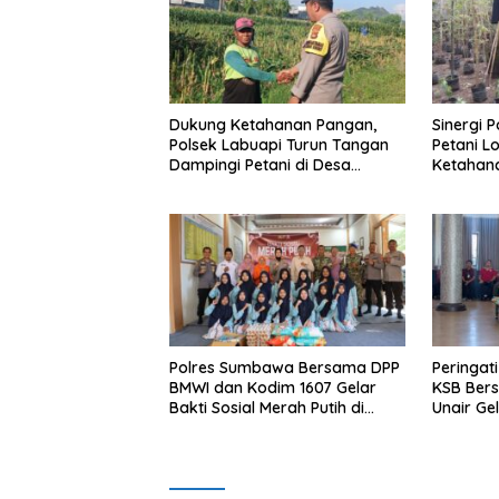
Dukung Ketahanan Pangan,
Sinergi 
Polsek Labuapi Turun Tangan
Petani L
Dampingi Petani di Desa
Ketahan
Karang Bongkot
Polres Sumbawa Bersama DPP
Peringat
BMWI dan Kodim 1607 Gelar
KSB Bers
Bakti Sosial Merah Putih di
Unair Ge
Ponpes Arrahman Hidayatullah
“1000 Ha
Kehidup