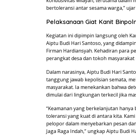
kondusivitas wilayah, terutama dala
bertoleransi antar sesama warga,” uja
Pelaksanaan Giat Kanit Binpol
Kegiatan ini dipimpin langsung oleh K
Aiptu Budi Hari Santoso, yang didampin
Firman Hardiansyah. Kehadiran para pe
perangkat desa dan tokoh masyarakat 
Dalam narasinya, Aiptu Budi Hari Sa
tanggung jawab kepolisian semata, mela
masyarakat. Ia menekankan bahwa dete
dimulai dari lingkungan terkecil jika m
“Keamanan yang berkelanjutan hanya bi
toleransi yang kuat di antara kita. Ka
pelopor dalam menyebarkan pesan dama
Jaga Raga Indah,” ungkap Aiptu Budi H