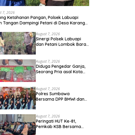
t 7, 2026
ng Ketahanan Pangan, Polsek Labuapi
n Tangan Dampingi Petani di Desa Karang
gkot
August 7, 2026
Sinergi Polsek Labuapi
dan Petani Lombok Barat
Perkuat Ketahanan
Pangan Nasional
August 7, 2026
Diduga Pengedar Ganja,
Seorang Pria asal Kota
Mataram Ditangkap Polisi
di Sumbawa Barat
August 7, 2026
Polres Sumbawa
Bersama DPP BMWI dan
Kodim 1607 Gelar Bakti
Sosial Merah Putih di
Ponpes Arrahman
August 7, 2026
Hidayatullah
Peringati HUT Ke-81,
Pemkab KSB Bersama
Polres dan FK Unair Gelar