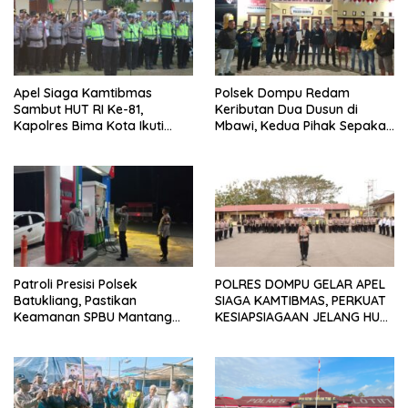
Apel Siaga Kamtibmas
Polsek Dompu Redam
Sambut HUT RI Ke-81,
Keributan Dua Dusun di
Kapolres Bima Kota Ikuti
Mbawi, Kedua Pihak Sepakat
Arahan Kapolda NTB Melalui
Berdamai
Zoom Meeting
Patroli Presisi Polsek
POLRES DOMPU GELAR APEL
Batukliang, Pastikan
SIAGA KAMTIBMAS, PERKUAT
Keamanan SPBU Mantang
KESIAPSIAGAAN JELANG HUT
Tetap Kondusif
RI KE-81