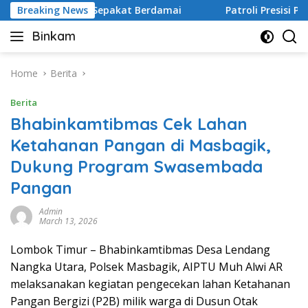
Skip
edua Pihak Sepakat Berdamai
Breaking News
Patroli Presisi Polsek B
to
Binkam
content
Home
Berita
Berita
Bhabinkamtibmas Cek Lahan
Ketahanan Pangan di Masbagik,
Dukung Program Swasembada
Pangan
Admin
March 13, 2026
Lombok Timur – Bhabinkamtibmas Desa Lendang
Nangka Utara, Polsek Masbagik, AIPTU Muh Alwi AR
melaksanakan kegiatan pengecekan lahan Ketahanan
Pangan Bergizi (P2B) milik warga di Dusun Otak