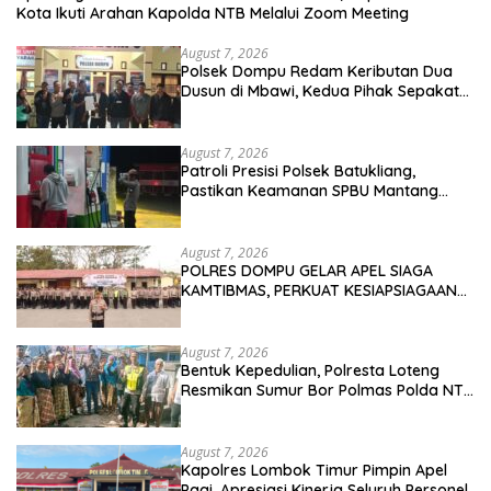
Kota Ikuti Arahan Kapolda NTB Melalui Zoom Meeting
August 7, 2026
Polsek Dompu Redam Keributan Dua
Dusun di Mbawi, Kedua Pihak Sepakat
Berdamai
August 7, 2026
Patroli Presisi Polsek Batukliang,
Pastikan Keamanan SPBU Mantang
Tetap Kondusif
August 7, 2026
POLRES DOMPU GELAR APEL SIAGA
KAMTIBMAS, PERKUAT KESIAPSIAGAAN
JELANG HUT RI KE-81
August 7, 2026
Bentuk Kepedulian, Polresta Loteng
Resmikan Sumur Bor Polmas Polda NTB
di Janapria. ‎
August 7, 2026
Kapolres Lombok Timur Pimpin Apel
Pagi, Apresiasi Kinerja Seluruh Personel