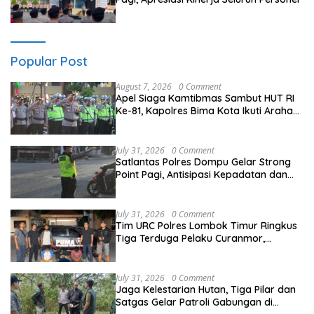
Popular Post
August 7, 2026
0 Comment
Apel Siaga Kamtibmas Sambut HUT RI
Ke-81, Kapolres Bima Kota Ikuti Arahan
Kapolda NTB Melalui Zoom Meeting
July 31, 2026
0 Comment
Satlantas Polres Dompu Gelar Strong
Point Pagi, Antisipasi Kepadatan dan
Kecelakaan Lalu Lintas
July 31, 2026
0 Comment
Tim URC Polres Lombok Timur Ringkus
Tiga Terduga Pelaku Curanmor,
Ungkap Aksi Pencurian Motor di Sikur
July 31, 2026
0 Comment
Jaga Kelestarian Hutan, Tiga Pilar dan
Satgas Gelar Patroli Gabungan di