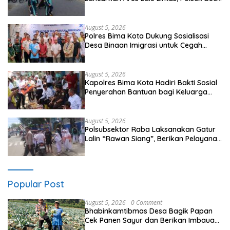
Gelar Strong Point di Depan SDN
Perenang
August 5, 2026
Polres Bima Kota Dukung Sosialisasi
Desa Binaan Imigrasi untuk Cegah
TPPO dan TPPM
August 5, 2026
Kapolres Bima Kota Hadiri Bakti Sosial
Penyerahan Bantuan bagi Keluarga
Korban Tenggelamnya Perahu di Teluk
Bima
August 5, 2026
Polsubsektor Raba Laksanakan Gatur
Lalin “Rawan Siang”, Berikan Pelayanan
Maksimal kepada Pelajar
Popular Post
August 5, 2026
0 Comment
Bhabinkamtibmas Desa Bagik Papan
Cek Panen Sayur dan Berikan Imbauan
Kamtibmas kepada Warga