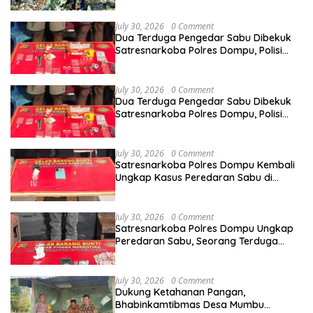
July 30, 2026
0 Comment
Dua Terduga Pengedar Sabu Dibekuk
Satresnarkoba Polres Dompu, Polisi
Amankan Sabu Bruto 5,68 Gram
July 30, 2026
0 Comment
Dua Terduga Pengedar Sabu Dibekuk
Satresnarkoba Polres Dompu, Polisi
Amankan Sabu Bruto 5,68 Gram
July 30, 2026
0 Comment
Satresnarkoba Polres Dompu Kembali
Ungkap Kasus Peredaran Sabu di
Manggelewa, Seorang Pemuda
Diamankan
July 30, 2026
0 Comment
Satresnarkoba Polres Dompu Ungkap
Peredaran Sabu, Seorang Terduga
Pelaku Diamankan Bersama Barang
Bukti 4,1 Gram
July 30, 2026
0 Comment
Dukung Ketahanan Pangan,
Bhabinkamtibmas Desa Mumbu