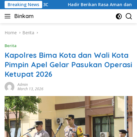
Skip
tisipasi 3C
Breaking News
Hadir Berikan Rasa Aman dan Lancarkan Aru
to
Binkam
content
Home
Berita
Berita
Kapolres Bima Kota dan Wali Kota
Pimpin Apel Gelar Pasukan Operasi
Ketupat 2026
Admin
March 13, 2026