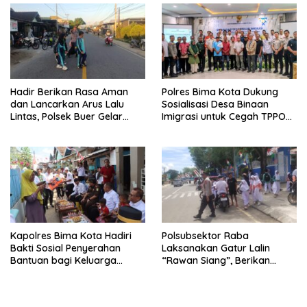
Hadir Berikan Rasa Aman
Polres Bima Kota Dukung
dan Lancarkan Arus Lalu
Sosialisasi Desa Binaan
Lintas, Polsek Buer Gelar
Imigrasi untuk Cegah TPPO
Strong Point di Depan SDN
dan TPPM
Perenang
Kapolres Bima Kota Hadiri
Polsubsektor Raba
Bakti Sosial Penyerahan
Laksanakan Gatur Lalin
Bantuan bagi Keluarga
“Rawan Siang”, Berikan
Korban Tenggelamnya
Pelayanan Maksimal kepada
Perahu di Teluk Bima
Pelajar