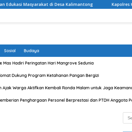
at di Desa Kalimantong
Kapolres Hadiri Pemusnahan Ba
Sosial
Budaya
 Mas Hadiri Peringatan Hari Mangrove Sedunia
Tomat Dukung Program Ketahanan Pangan Bergizi
n Ajak Warga Aktifkan Kembali Ronda Malam untuk Jaga Keaman
emberian Penghargaan Personel Berprestasi dan PTDH Anggota Po
Sear
for: