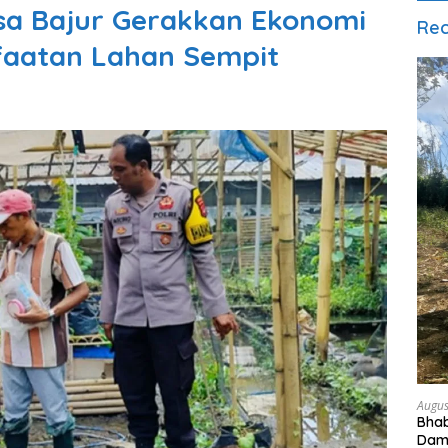
a Bajur Gerakkan Ekonomi
Rec
faatan Lahan Sempit
Augus
Bha
Damp