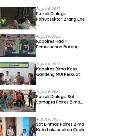
ni Terserap Pasar
August 6, 2026
Patroli Dialogis
Polsubsektor Brang Ene
Perkuat Kamtibmas dan
Edukasi Masyarakat di
Desa Kalimantong
August 6, 2026
Kapolres Hadiri
Pemusnahan Barang
Bukti Narkotika di
Kejaksaan Negeri
Sumbawa Barat
August 6, 2026
Kapolres Bima Kota
Gandeng MUI Perkuat
Kolaborasi Wujudkan
Kota Bima Aman dan
Kondusif
August 6, 2026
Patroli Dialogis Sat
Samapta Polres Bima
Kota, Wujudkan Rasa
Aman dan Cegah
Gangguan Kamtibmas
August 6, 2026
Sat Binmas Polres Bima
Kota Laksanakan Cooling
System dan Ajak Warga