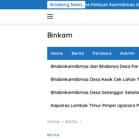
Skip
lsubsektor Brang Ene Perkuat Kamtibmas dan Edukasi Masyarak
Breaking News
to
content
Binkam
Home
Berita
Peristiwa
Hukrim
Bhabinkamtibmas dan Bhabinsa Desa Pare
Bhabinkamtibmas Desa Kesik Cek Lahan 
Bhabinkamtibmas Desa Setanggor Selata
Kapolres Lombok Timur Pimpin Upacara P
Home
Berita
Berita