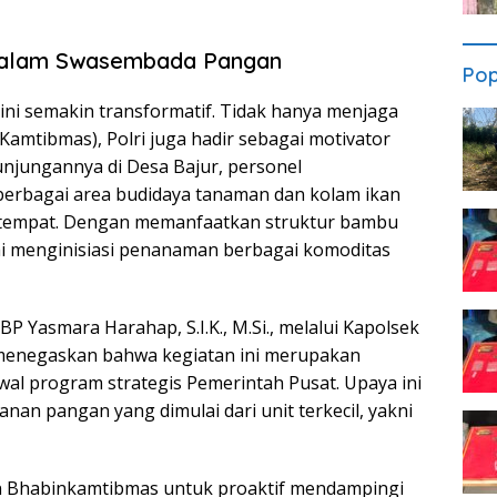
t dalam Swasembada Pangan
Pop
kini semakin transformatif. Tidak hanya menjaga
amtibmas), Polri juga hadir sebagai motivator
njungannya di Desa Bajur, personel
erbagai area budidaya tanaman dan kolam ikan
setempat. Dengan memanfaatkan struktur bambu
ai menginisiasi penanaman berbagai komoditas
 Yasmara Harahap, S.I.K., M.Si., melalui Kapolsek
 menegaskan bahwa kegiatan ini merupakan
al program strategis Pemerintah Pusat. Upaya ini
n pangan yang dimulai dari unit terkecil, yakni
an Bhabinkamtibmas untuk proaktif mendampingi