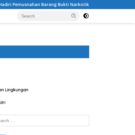
rang Bukti Narkotika di Kejaksaan Negeri Sumbawa Barat
an Lingkungan
lri
ch