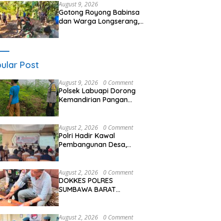
Sharing Pengelolaan
August 9, 2026
Pariwisata Bendungan Tiu
Gotong Royong Babinsa
Suntuk”
dan Warga Longserang,
Lebarkan Jalan Buka
Harapan
ular Post
August 9, 2026
0 Comment
Polsek Labuapi Dorong
Kemandirian Pangan
Warga Perampuan Lewat
Pemanfaatan
Pekarangan Rumah
August 2, 2026
0 Comment
Polri Hadir Kawal
Pembangunan Desa,
Bhabinkamtibmas Desa
Kalimantong Hadiri
Musdes
August 2, 2026
0 Comment
DOKKES POLRES
SUMBAWA BARAT
LAKSANAKAN
PEMERIKSAAN KESEHATAN
PERSONEL OPS ANTIK
August 2, 2026
0 Comment