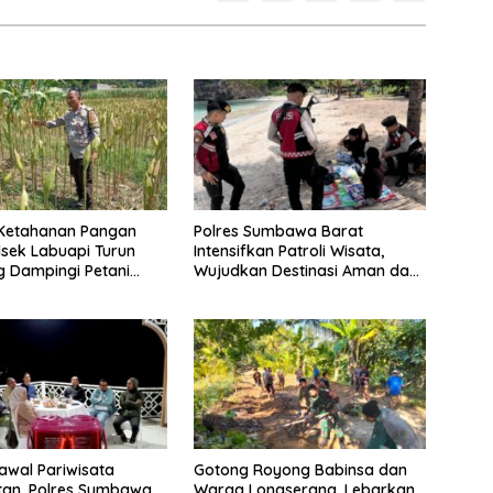
 Ketahanan Pangan
Polres Sumbawa Barat
lsek Labuapi Turun
Intensifkan Patroli Wisata,
 Dampingi Petani
Wujudkan Destinasi Aman dan
u
Nyaman bagi Masyarakat
Kawal Pariwisata
Gotong Royong Babinsa dan
tan, Polres Sumbawa
Warga Longserang, Lebarkan