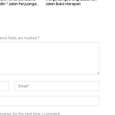
diri “Jalan Perjuangan
Jalan Buka Harapan
ing Pengelolaan
ta Bendungan Tiu
ired fields are marked
*
browser for the next time I comment.