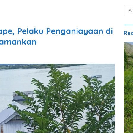
Sear
for:
ape, Pelaku Penganiayaan di
Rec
Diamankan