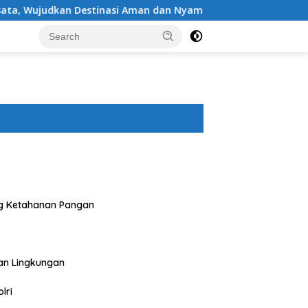
inasi Aman dan Nyaman bagi Masyarakat
Polres Sumbaw
g Ketahanan Pangan
an Lingkungan
lri