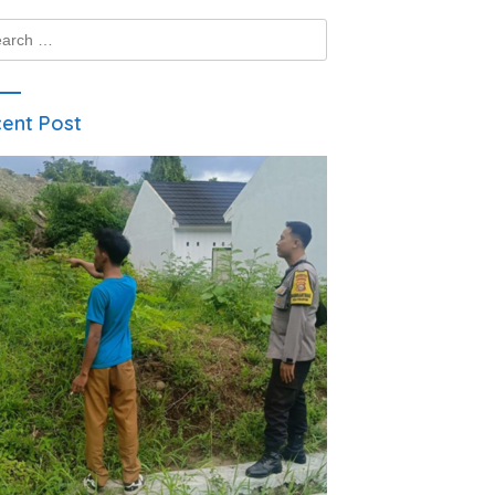
ch
ent Post