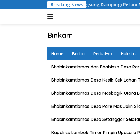
Skip
Labuapi Turun Langsung Dampingi Petani Merembu
Breaking News
Pol
to
content
Binkam
Home
Berita
Peristiwa
Hukrim
Bhabinkamtibmas dan Bhabinsa Desa Pare
Bhabinkamtibmas Desa Kesik Cek Lahan 
Bhabinkamtibmas Desa Masbagik Utara 
Bhabinkamtibmas Desa Pare Mas Jalin Si
Bhabinkamtibmas Desa Setanggor Selata
Kapolres Lombok Timur Pimpin Upacara P