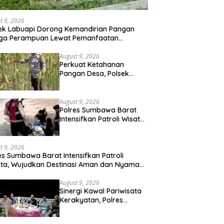
t 9, 2026
ek Labuapi Dorong Kemandirian Pangan
ga Perampuan Lewat Pemanfaatan
arangan Rumah
August 9, 2026
Perkuat Ketahanan
Pangan Desa, Polsek
Labuapi Turun Langsung
Dampingi Petani Merembu
August 9, 2026
Polres Sumbawa Barat
Intensifkan Patroli Wisata,
Wujudkan Destinasi Aman
dan Nyaman bagi
Masyarakat
t 9, 2026
es Sumbawa Barat Intensifkan Patroli
ta, Wujudkan Destinasi Aman dan Nyaman
 Masyarakat
August 9, 2026
Sinergi Kawal Pariwisata
Kerakyatan, Polres
Sumbawa Barat Hadiri
“Jalan Perjuangan dan