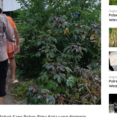
Augus
Pols
War
Pek
Augus
Polr
Wisa
bagi
Polsek Sape Polres Bima Kota yang dipimpin