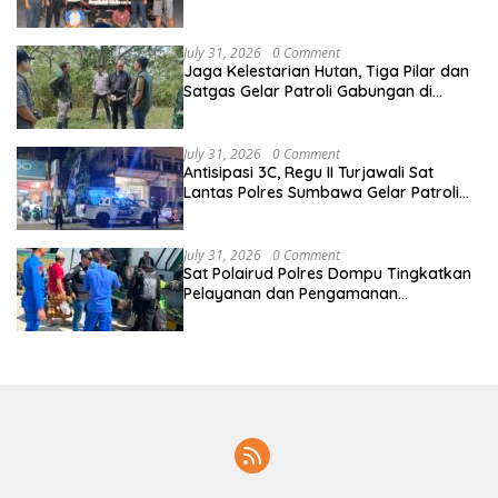
Ungkap Aksi Pencurian Motor di Sikur
July 31, 2026
0 Comment
Jaga Kelestarian Hutan, Tiga Pilar dan
Satgas Gelar Patroli Gabungan di
Kawasan Hutan Lindung Ai Baong
July 31, 2026
0 Comment
Antisipasi 3C, Regu II Turjawali Sat
Lantas Polres Sumbawa Gelar Patroli
Blue Light di Simpang Lawang Gali
July 31, 2026
0 Comment
Sat Polairud Polres Dompu Tingkatkan
Pelayanan dan Pengamanan
Masyarakat Pesisir