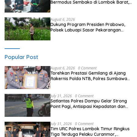
Bermodus Sembako di Lombok Barat,
Isu Penculikan Dipastikan Hoaks
August 6, 2026
Dukung Program Presiden Prabowo,
Polsek Labuapi Sasar Pekarangan
Warga di Lombok Barat
Popular Post
August 6, 2026
0 Comment
Torehkan Prestasi Gemilang di Ajang
Rakernis Polda NTB, Polres Sumbawa
Terima Penghargaan Pelayanan Prima
Kapolri
July 31, 2026
0 Comment
Satlantas Polres Dompu Gelar Strong
Point Pagi, Antisipasi Kepadatan dan
Kecelakaan Lalu Lintas
July 31, 2026
0 Comment
Tim URC Polres Lombok Timur Ringkus
Tiga Terduga Pelaku Curanmor,