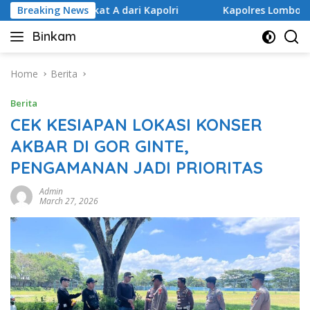
Skip
a Predikat A dari Kapolri
Breaking News
Kapolres Lombok Timur Raih
to
Binkam
content
Home
Berita
Berita
CEK KESIAPAN LOKASI KONSER
AKBAR DI GOR GINTE,
PENGAMANAN JADI PRIORITAS
Admin
March 27, 2026