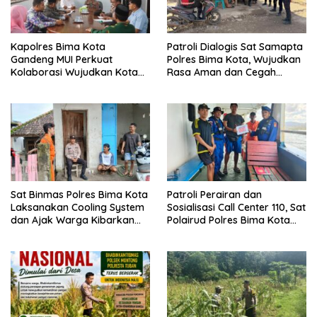
Kapolres Bima Kota
Patroli Dialogis Sat Samapta
Gandeng MUI Perkuat
Polres Bima Kota, Wujudkan
Kolaborasi Wujudkan Kota
Rasa Aman dan Cegah
Bima Aman dan Kondusif
Gangguan Kamtibmas
Sat Binmas Polres Bima Kota
Patroli Perairan dan
Laksanakan Cooling System
Sosialisasi Call Center 110, Sat
dan Ajak Warga Kibarkan
Polairud Polres Bima Kota
Merah Putih Sambut HUT RI
Tingkatkan Keselamatan
Ke-81
Pelayaran di Teluk Bima