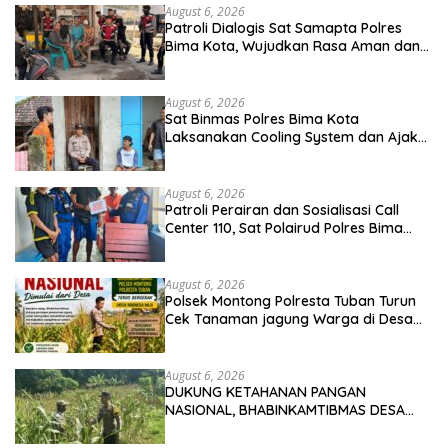
August 6, 2026
Patroli Dialogis Sat Samapta Polres
Bima Kota, Wujudkan Rasa Aman dan
Cegah Gangguan Kamtibmas
August 6, 2026
Sat Binmas Polres Bima Kota
Laksanakan Cooling System dan Ajak
Warga Kibarkan Merah Putih Sambut
HUT RI Ke-81
August 6, 2026
Patroli Perairan dan Sosialisasi Call
Center 110, Sat Polairud Polres Bima
Kota Tingkatkan Keselamatan
Pelayaran di Teluk Bima
August 6, 2026
Polsek Montong Polresta Tuban Turun
Cek Tanaman jagung Warga di Desa
Pakel
August 6, 2026
DUKUNG KETAHANAN PANGAN
NASIONAL, BHABINKAMTIBMAS DESA
PACING POLSEK PARENGAN
MELAKSANAKAN PENDAMPINGAN PETANI