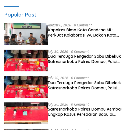
JAGUNG DI DESA PACING KEC.
PARENGAN.
Popular Post
August 6, 2026
0 Comment
Kapolres Bima Kota Gandeng MUI
Perkuat Kolaborasi Wujudkan Kota
Bima Aman dan Kondusif
July 30, 2026
0 Comment
Dua Terduga Pengedar Sabu Dibekuk
Satresnarkoba Polres Dompu, Polisi
Amankan Sabu Bruto 5,68 Gram
July 30, 2026
0 Comment
Dua Terduga Pengedar Sabu Dibekuk
Satresnarkoba Polres Dompu, Polisi
Amankan Sabu Bruto 5,68 Gram
July 30, 2026
0 Comment
Satresnarkoba Polres Dompu Kembali
Ungkap Kasus Peredaran Sabu di
Manggelewa, Seorang Pemuda
Diamankan