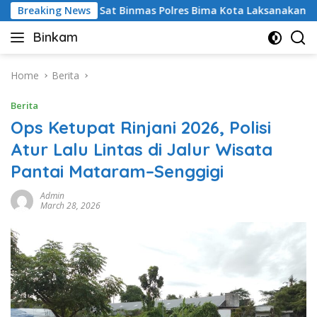
Skip
s
Breaking News
Sat Binmas Polres Bima Kota Laksanakan Cooling Sys
to
Binkam
content
Home
Berita
Berita
Ops Ketupat Rinjani 2026, Polisi
Atur Lalu Lintas di Jalur Wisata
Pantai Mataram–Senggigi
Admin
March 28, 2026