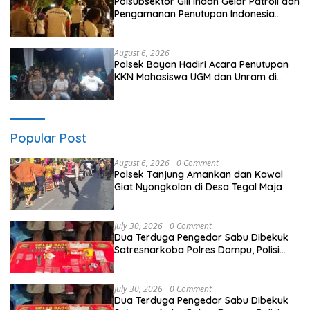
Polsubsektor Gili Indah Gelar Patroli dan
Pengamanan Penutupan Indonesia
Word Field Archery di Gili Trawangan
August 6, 2026
Polsek Bayan Hadiri Acara Penutupan
KKN Mahasiswa UGM dan Unram di
Desa Bayan
Popular Post
August 6, 2026
0 Comment
Polsek Tanjung Amankan dan Kawal
Giat Nyongkolan di Desa Tegal Maja
July 30, 2026
0 Comment
Dua Terduga Pengedar Sabu Dibekuk
Satresnarkoba Polres Dompu, Polisi
Amankan Sabu Bruto 5,68 Gram
July 30, 2026
0 Comment
Dua Terduga Pengedar Sabu Dibekuk