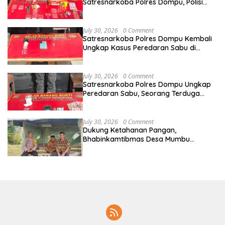
Satresnarkoba Polres Dompu, Polisi
Amankan Sabu Bruto 5,68 Gram
July 30, 2026
0 Comment
Satresnarkoba Polres Dompu Kembali
Ungkap Kasus Peredaran Sabu di
Manggelewa, Seorang Pemuda
Diamankan
July 30, 2026
0 Comment
Satresnarkoba Polres Dompu Ungkap
Peredaran Sabu, Seorang Terduga
Pelaku Diamankan Bersama Barang
Bukti 4,1 Gram
July 30, 2026
0 Comment
Dukung Ketahanan Pangan,
Bhabinkamtibmas Desa Mumbu
Dampingi Petani Siapkan Lahan
Bawang Merah