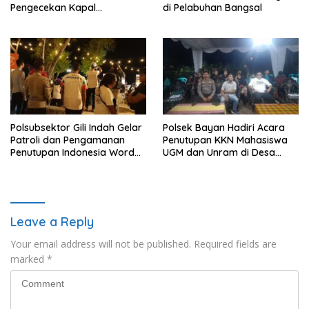
Pengecekan Kapal
di Pelabuhan Bangsal
Shiptender di Pelabuhan
Teluk Nara
Polsubsektor Gili Indah Gelar
Polsek Bayan Hadiri Acara
Patroli dan Pengamanan
Penutupan KKN Mahasiswa
Penutupan Indonesia Word
UGM dan Unram di Desa
Field Archery di Gili
Bayan
Trawangan
Leave a Reply
Your email address will not be published.
Required fields are
marked
*