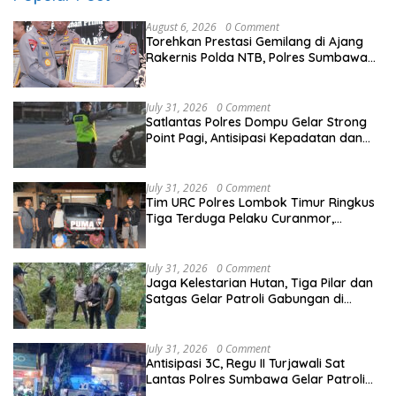
August 6, 2026
0 Comment
Torehkan Prestasi Gemilang di Ajang
Rakernis Polda NTB, Polres Sumbawa
Terima Penghargaan Pelayanan Prima
Kapolri
July 31, 2026
0 Comment
Satlantas Polres Dompu Gelar Strong
Point Pagi, Antisipasi Kepadatan dan
Kecelakaan Lalu Lintas
July 31, 2026
0 Comment
Tim URC Polres Lombok Timur Ringkus
Tiga Terduga Pelaku Curanmor,
Ungkap Aksi Pencurian Motor di Sikur
July 31, 2026
0 Comment
Jaga Kelestarian Hutan, Tiga Pilar dan
Satgas Gelar Patroli Gabungan di
Kawasan Hutan Lindung Ai Baong
July 31, 2026
0 Comment
Antisipasi 3C, Regu II Turjawali Sat
Lantas Polres Sumbawa Gelar Patroli
Blue Light di Simpang Lawang Gali