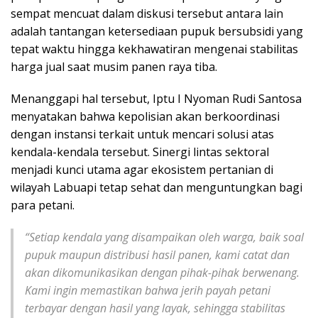
sempat mencuat dalam diskusi tersebut antara lain
adalah tantangan ketersediaan pupuk bersubsidi yang
tepat waktu hingga kekhawatiran mengenai stabilitas
harga jual saat musim panen raya tiba.
Menanggapi hal tersebut, Iptu I Nyoman Rudi Santosa
menyatakan bahwa kepolisian akan berkoordinasi
dengan instansi terkait untuk mencari solusi atas
kendala-kendala tersebut. Sinergi lintas sektoral
menjadi kunci utama agar ekosistem pertanian di
wilayah Labuapi tetap sehat dan menguntungkan bagi
para petani.
“Setiap kendala yang disampaikan oleh warga, baik soal
pupuk maupun distribusi hasil panen, kami catat dan
akan dikomunikasikan dengan pihak-pihak berwenang.
Kami ingin memastikan bahwa jerih payah petani
terbayar dengan hasil yang layak, sehingga stabilitas