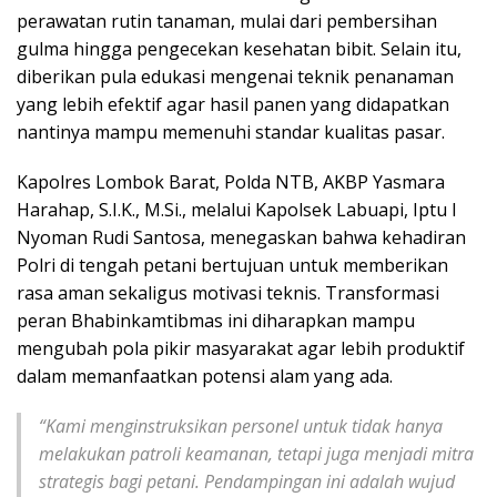
perawatan rutin tanaman, mulai dari pembersihan
gulma hingga pengecekan kesehatan bibit. Selain itu,
diberikan pula edukasi mengenai teknik penanaman
yang lebih efektif agar hasil panen yang didapatkan
nantinya mampu memenuhi standar kualitas pasar.
Kapolres Lombok Barat, Polda NTB, AKBP Yasmara
Harahap, S.I.K., M.Si., melalui Kapolsek Labuapi, Iptu I
Nyoman Rudi Santosa, menegaskan bahwa kehadiran
Polri di tengah petani bertujuan untuk memberikan
rasa aman sekaligus motivasi teknis. Transformasi
peran Bhabinkamtibmas ini diharapkan mampu
mengubah pola pikir masyarakat agar lebih produktif
dalam memanfaatkan potensi alam yang ada.
“Kami menginstruksikan personel untuk tidak hanya
melakukan patroli keamanan, tetapi juga menjadi mitra
strategis bagi petani. Pendampingan ini adalah wujud