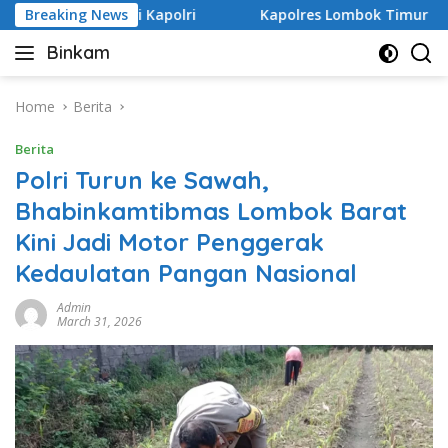
Skip
at A dari Kapolri
Breaking News
Kapolres Lombok Timur Raih Penghar
to
Binkam
content
Home
Berita
Berita
Polri Turun ke Sawah,
Bhabinkamtibmas Lombok Barat
Kini Jadi Motor Penggerak
Kedaulatan Pangan Nasional
Admin
March 31, 2026