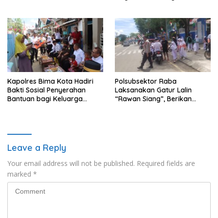
Strong Point di Depan SDN
dan TPPM
Perenang
Kapolres Bima Kota Hadiri
Polsubsektor Raba
Bakti Sosial Penyerahan
Laksanakan Gatur Lalin
Bantuan bagi Keluarga
“Rawan Siang”, Berikan
Korban Tenggelamnya
Pelayanan Maksimal kepada
Perahu di Teluk Bima
Pelajar
Leave a Reply
Your email address will not be published.
Required fields are
marked
*