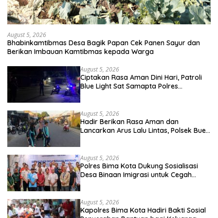
August 5, 2026
Bhabinkamtibmas Desa Bagik Papan Cek Panen Sayur dan
Berikan Imbauan Kamtibmas kepada Warga
August 5, 2026
Ciptakan Rasa Aman Dini Hari, Patroli
Blue Light Sat Samapta Polres
Sumbawa Pantau Simpang Sering
Antisipasi 3C
August 5, 2026
Hadir Berikan Rasa Aman dan
Lancarkan Arus Lalu Lintas, Polsek Buer
Gelar Strong Point di Depan SDN
Perenang
August 5, 2026
Polres Bima Kota Dukung Sosialisasi
Desa Binaan Imigrasi untuk Cegah
TPPO dan TPPM
August 5, 2026
Kapolres Bima Kota Hadiri Bakti Sosial