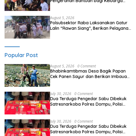
Penyerahan Bantuan bagi Keluarga
Korban Tenggelamnya Perahu di Teluk
Bima
August 5, 2026
Polsubsektor Raba Laksanakan Gatur
Lalin “Rawan Siang”, Berikan Pelayanan
Maksimal kepada Pelajar
Popular Post
August 5, 2026
0 Comment
Bhabinkamtibmas Desa Bagik Papan
Cek Panen Sayur dan Berikan Imbauan
Kamtibmas kepada Warga
July 30, 2026
0 Comment
Dua Terduga Pengedar Sabu Dibekuk
Satresnarkoba Polres Dompu, Polisi
Amankan Sabu Bruto 5,68 Gram
July 30, 2026
0 Comment
Dua Terduga Pengedar Sabu Dibekuk
Satresnarkoba Polres Dompu, Polisi