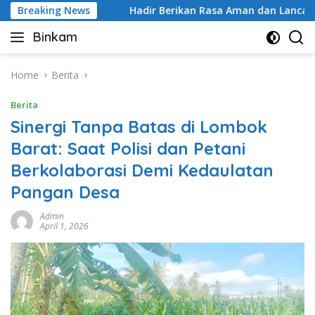
Skip
pasi 3C
Breaking News
Hadir Berikan Rasa Aman dan Lancarkan Arus La
to
Binkam
content
Home
Berita
Berita
Sinergi Tanpa Batas di Lombok
Barat: Saat Polisi dan Petani
Berkolaborasi Demi Kedaulatan
Pangan Desa
Admin
April 1, 2026