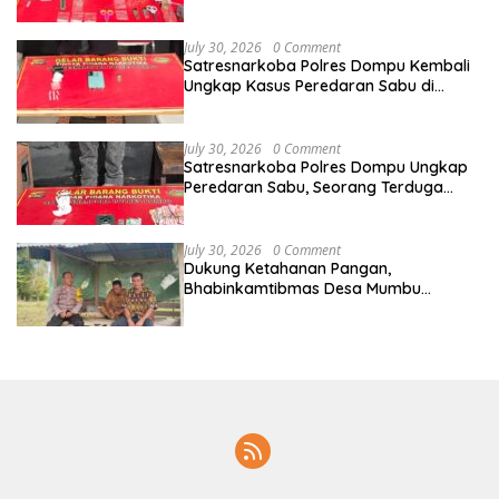
Amankan Sabu Bruto 5,68 Gram
July 30, 2026
0 Comment
Satresnarkoba Polres Dompu Kembali
Ungkap Kasus Peredaran Sabu di
Manggelewa, Seorang Pemuda
Diamankan
July 30, 2026
0 Comment
Satresnarkoba Polres Dompu Ungkap
Peredaran Sabu, Seorang Terduga
Pelaku Diamankan Bersama Barang
Bukti 4,1 Gram
July 30, 2026
0 Comment
Dukung Ketahanan Pangan,
Bhabinkamtibmas Desa Mumbu
Dampingi Petani Siapkan Lahan
Bawang Merah