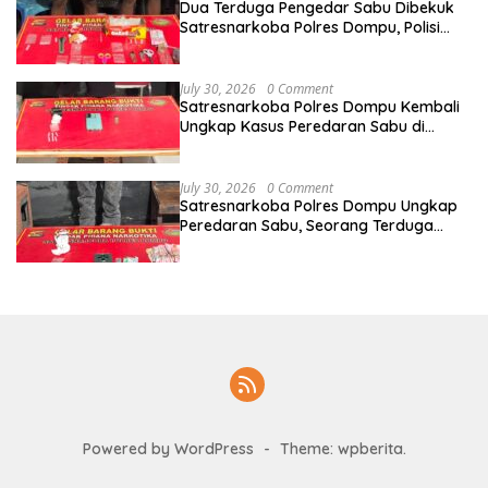
Dua Terduga Pengedar Sabu Dibekuk
Satresnarkoba Polres Dompu, Polisi
Amankan Sabu Bruto 5,68 Gram
July 30, 2026
0 Comment
Satresnarkoba Polres Dompu Kembali
Ungkap Kasus Peredaran Sabu di
Manggelewa, Seorang Pemuda
Diamankan
July 30, 2026
0 Comment
Satresnarkoba Polres Dompu Ungkap
Peredaran Sabu, Seorang Terduga
Pelaku Diamankan Bersama Barang
Bukti 4,1 Gram
Powered by WordPress
-
Theme: wpberita.