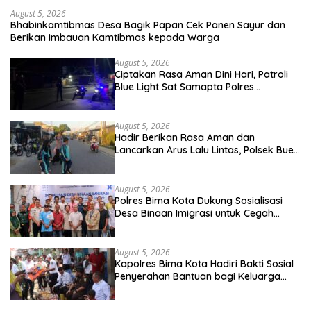
August 5, 2026
Bhabinkamtibmas Desa Bagik Papan Cek Panen Sayur dan
Berikan Imbauan Kamtibmas kepada Warga
August 5, 2026
Ciptakan Rasa Aman Dini Hari, Patroli
Blue Light Sat Samapta Polres
Sumbawa Pantau Simpang Sering
Antisipasi 3C
August 5, 2026
Hadir Berikan Rasa Aman dan
Lancarkan Arus Lalu Lintas, Polsek Buer
Gelar Strong Point di Depan SDN
Perenang
August 5, 2026
Polres Bima Kota Dukung Sosialisasi
Desa Binaan Imigrasi untuk Cegah
TPPO dan TPPM
August 5, 2026
Kapolres Bima Kota Hadiri Bakti Sosial
Penyerahan Bantuan bagi Keluarga
Korban Tenggelamnya Perahu di Teluk
Bima