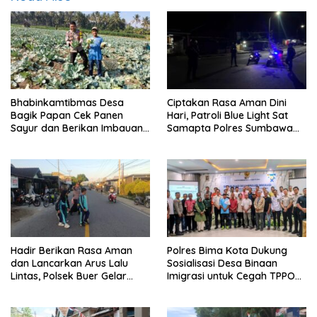
Bhabinkamtibmas Desa
Ciptakan Rasa Aman Dini
Bagik Papan Cek Panen
Hari, Patroli Blue Light Sat
Sayur dan Berikan Imbauan
Samapta Polres Sumbawa
Kamtibmas kepada Warga
Pantau Simpang Sering
Antisipasi 3C
Hadir Berikan Rasa Aman
Polres Bima Kota Dukung
dan Lancarkan Arus Lalu
Sosialisasi Desa Binaan
Lintas, Polsek Buer Gelar
Imigrasi untuk Cegah TPPO
Strong Point di Depan SDN
dan TPPM
Perenang