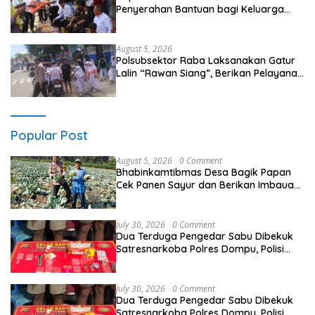
Penyerahan Bantuan bagi Keluarga
Korban Tenggelamnya Perahu di Teluk
Bima
August 5, 2026
Polsubsektor Raba Laksanakan Gatur
Lalin “Rawan Siang”, Berikan Pelayanan
Maksimal kepada Pelajar
Popular Post
August 5, 2026
0 Comment
Bhabinkamtibmas Desa Bagik Papan
Cek Panen Sayur dan Berikan Imbauan
Kamtibmas kepada Warga
July 30, 2026
0 Comment
Dua Terduga Pengedar Sabu Dibekuk
Satresnarkoba Polres Dompu, Polisi
Amankan Sabu Bruto 5,68 Gram
July 30, 2026
0 Comment
Dua Terduga Pengedar Sabu Dibekuk
Satresnarkoba Polres Dompu, Polisi