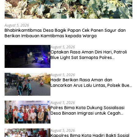
August 5, 2026
Bhabinkamtibmas Desa Bagik Papan Cek Panen Sayur dan
Berikan Imbauan Kamtibmas kepada Warga
August 5, 2026
Ciptakan Rasa Aman Dini Hari, Patroli
Blue Light Sat Samapta Polres
Sumbawa Pantau Simpang Sering
Antisipasi 3C
August 5, 2026
Hadir Berikan Rasa Aman dan
Lancarkan Arus Lalu Lintas, Polsek Buer
Gelar Strong Point di Depan SDN
Perenang
August 5, 2026
Polres Bima Kota Dukung Sosialisasi
Desa Binaan Imigrasi untuk Cegah
TPPO dan TPPM
August 5, 2026
Kapolres Bima Kota Hadiri Bakti Sosial