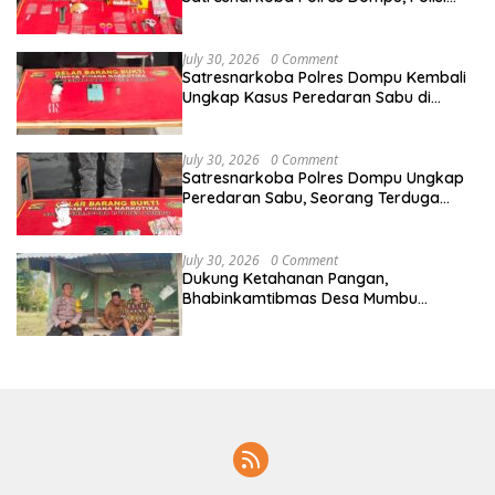
Amankan Sabu Bruto 5,68 Gram
July 30, 2026
0 Comment
Satresnarkoba Polres Dompu Kembali
Ungkap Kasus Peredaran Sabu di
Manggelewa, Seorang Pemuda
Diamankan
July 30, 2026
0 Comment
Satresnarkoba Polres Dompu Ungkap
Peredaran Sabu, Seorang Terduga
Pelaku Diamankan Bersama Barang
Bukti 4,1 Gram
July 30, 2026
0 Comment
Dukung Ketahanan Pangan,
Bhabinkamtibmas Desa Mumbu
Dampingi Petani Siapkan Lahan
Bawang Merah