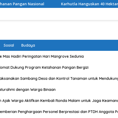
onal
Karhutla Hanguskan 40 Hektare Kawasan TNGR S
Sosial
Budaya
 Mas Hadiri Peringatan Hari Mangrove Sedunia
Tomat Dukung Program Ketahanan Pangan Bergizi
Laksanakan Sambang Desa dan Kontrol Tanaman untuk Mendukun
laturahmi dengan Warga Binaan
n Ajak Warga Aktifkan Kembali Ronda Malam untuk Jaga Keaman
emberian Penghargaan Personel Berprestasi dan PTDH Anggota Po