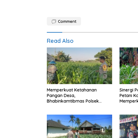
Comment
Read Also
Memperkuat Ketahanan
Sinergi 
Pangan Desa,
Petani K
Bhabinkamtibmas Polsek
Memperk
Labuapi Dampingi Petani
Pangan 
Kuranji Dalang