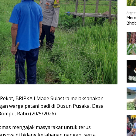
Augus
Mem
Bhab
Peta
Pekat, BRIPKA I Made Sulastra melaksanakan
gan warga petani padi di Dusun Pusaka, Desa
Dompu, Rabu (20/5/2026).
ibmas mengajak masyarakat untuk terus
snya di bidang ketahanan pangan, serta