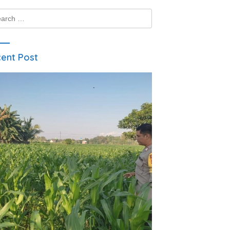
ch
ent Post