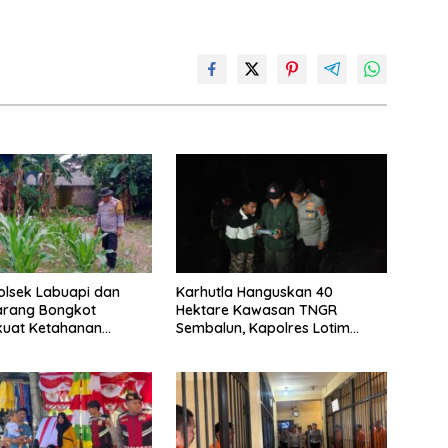
Polsek Labuapi dan
Karhutla Hanguskan 40
arang Bongkot
Hektare Kawasan TNGR
uat Ketahanan
Sembalun, Kapolres Lotim
Nasional
Turun Langsung Padamkan Api