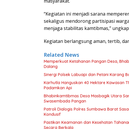
masyarakat.
“Kegiatan ini menjadi sarana mempere
sekaligus mendorong partisipasi war
menjaga stabilitas kamtibmas,” ungkap
Kegiatan berlangsung aman, tertib, dan
Related News
Memperkuat Ketahanan Pangan Desa, Bhabi
Dalang
Sinergi Polsek Labuapi dan Petani Karang
Karhutla Hanguskan 40 Hektare Kawasan T
Padamkan Api
Bhabinkamtibmas Desa Masbagik Utara Sa
Swasembada Pangan
Patroli Dialogis Polres Sumbawa Barat Sa
Kondusif
Pastikan Keamanan dan Kesehatan Tahanan
Secara Berkala