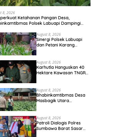
t 8, 2026
perkuat Ketahanan Pangan Desa,
inkamtibmas Polsek Labuapi Dampingi
ni Kuranji Dalang
August 8, 2026
Sinergi Polsek Labuapi
dan Petani Karang
Bongkot Memperkuat
Ketahanan Pangan
Nasional
August 8, 2026
Karhutla Hanguskan 40
Hektare Kawasan TNGR
Sembalun, Kapolres Lotim
Turun Langsung
Padamkan Api
August 8, 2026
Bhabinkamtibmas Desa
Masbagik Utara
Sambangi Petani, Dukung
Ketahanan Pangan dan
Swasembada Pangan
August 8, 2026
Patroli Dialogis Polres
Sumbawa Barat Sasar
Permukiman dan Jalur