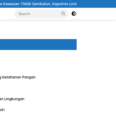
embalun, Kapolres Lotim Turun Langsung Padamkan Api
g Ketahanan Pangan
an Lingkungan
lri