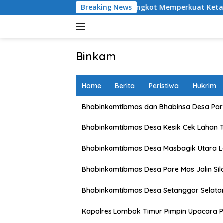
Skip
 dan Petani Karang Bongkot Memperkuat Ketahanan Pangan Nasi
Breaking News
to
content
Binkam
Home
Berita
Peristiwa
Hukrim
Bhabinkamtibmas dan Bhabinsa Desa Pare
Bhabinkamtibmas Desa Kesik Cek Lahan 
Bhabinkamtibmas Desa Masbagik Utara 
Bhabinkamtibmas Desa Pare Mas Jalin Si
Bhabinkamtibmas Desa Setanggor Selata
Kapolres Lombok Timur Pimpin Upacara P