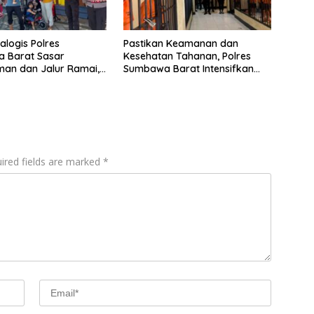
ialogis Polres
Pastikan Keamanan dan
 Barat Sasar
Kesehatan Tahanan, Polres
an dan Jalur Ramai,
Sumbawa Barat Intensifkan
mtibmas Tetap
Pengecekan Rutan Secara
Berkala
ired fields are marked
*