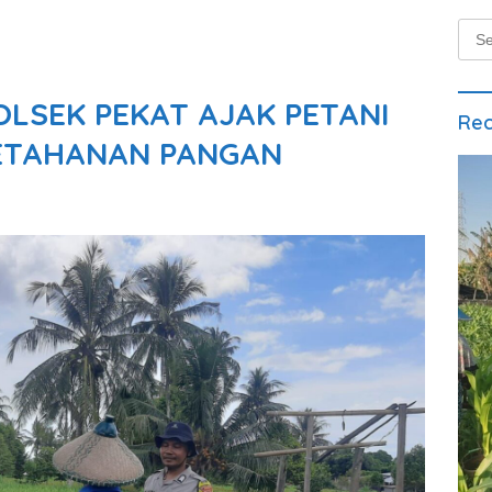
Sear
for:
LSEK PEKAT AJAK PETANI
Rec
ETAHANAN PANGAN