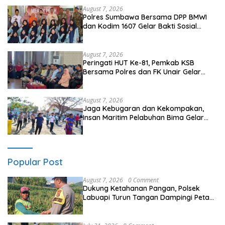
August 7, 2026
Polres Sumbawa Bersama DPP BMWI
dan Kodim 1607 Gelar Bakti Sosial
Merah Putih di Ponpes Arrahman
Hidayatullah
August 7, 2026
Peringati HUT Ke-81, Pemkab KSB
Bersama Polres dan FK Unair Gelar
Seminar Kesehatan “1000 Hari Pertama
Kehidupan”
August 7, 2026
Jaga Kebugaran dan Kekompakan,
Insan Maritim Pelabuhan Bima Gelar
Senam Bersama
Popular Post
August 7, 2026
0 Comment
Dukung Ketahanan Pangan, Polsek
Labuapi Turun Tangan Dampingi Petani
di Desa Karang Bongkot