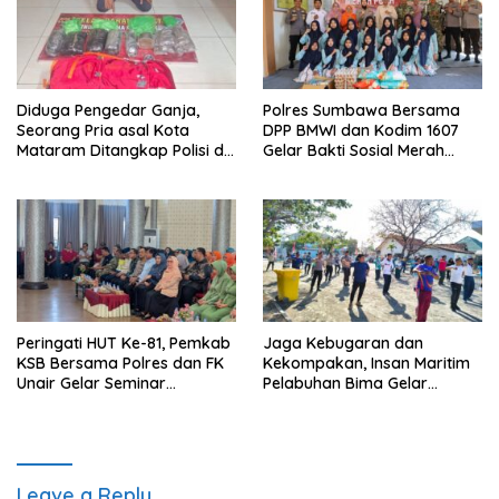
Diduga Pengedar Ganja,
Polres Sumbawa Bersama
Seorang Pria asal Kota
DPP BMWI dan Kodim 1607
Mataram Ditangkap Polisi di
Gelar Bakti Sosial Merah
Sumbawa Barat
Putih di Ponpes Arrahman
Hidayatullah
Peringati HUT Ke-81, Pemkab
Jaga Kebugaran dan
KSB Bersama Polres dan FK
Kekompakan, Insan Maritim
Unair Gelar Seminar
Pelabuhan Bima Gelar
Kesehatan “1000 Hari
Senam Bersama
Pertama Kehidupan”
Leave a Reply