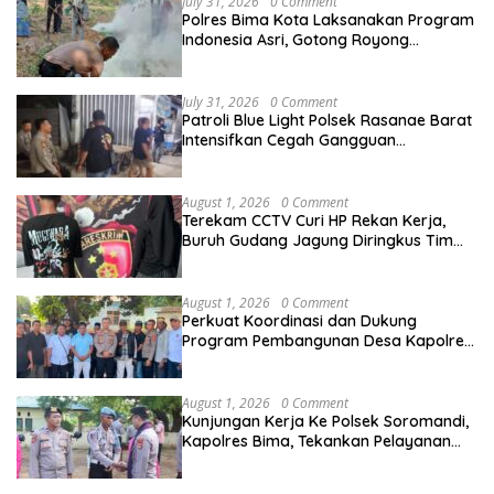
July 31, 2026
0 Comment
Polres Bima Kota Laksanakan Program
Indonesia Asri, Gotong Royong
Bersihkan Tempat Pemakaman Umum
di Kelurahan Ule
July 31, 2026
0 Comment
Patroli Blue Light Polsek Rasanae Barat
Intensifkan Cegah Gangguan
Kamtibmas di Wilayah Hukum Polres
Bima Kota
August 1, 2026
0 Comment
Terekam CCTV Curi HP Rekan Kerja,
Buruh Gudang Jagung Diringkus Tim
Opsnal Satreskrim Polres Bima Kota
August 1, 2026
0 Comment
Perkuat Koordinasi dan Dukung
Program Pembangunan Desa Kapolres
Bima Silaturahmi Bersama Pemdes
Nggembe
August 1, 2026
0 Comment
Kunjungan Kerja Ke Polsek Soromandi,
Kapolres Bima, Tekankan Pelayanan
Terbaik Bagi Masyarakat dan Hindari
Pelanggaran Dalam Bentuk Apapun