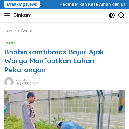
Skip
pasi 3C
Breaking News
Hadir Berikan Rasa Aman dan Lancarkan Arus La
to
Binkam
content
Home
Berita
Berita
Bhabinkamtibmas Bajur Ajak
Warga Manfaatkan Lahan
Pekarangan
Admin
May 22, 2026