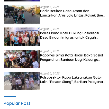
Antisipasi 3C
August 5, 2026
Hadir Berikan Rasa Aman dan
Lancarkan Arus Lalu Lintas, Polsek Buer
Gelar Strong Point di Depan SDN
Perenang
August 5, 2026
Polres Bima Kota Dukung Sosialisasi
Desa Binaan Imigrasi untuk Cegah
TPPO dan TPPM
August 5, 2026
Kapolres Bima Kota Hadiri Bakti Sosial
Penyerahan Bantuan bagi Keluarga
Korban Tenggelamnya Perahu di Teluk
Bima
August 5, 2026
Polsubsektor Raba Laksanakan Gatur
Lalin “Rawan Siang”, Berikan Pelayanan
Maksimal kepada Pelajar
Popular Post