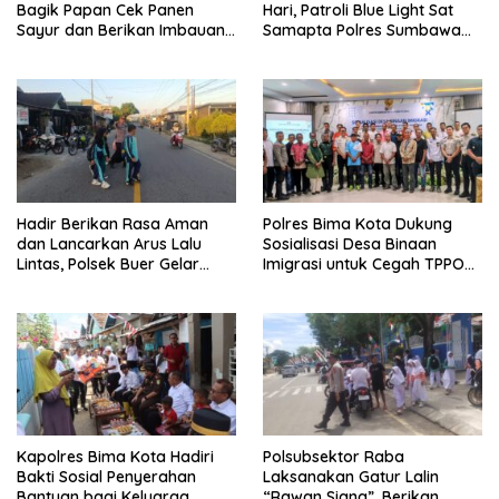
Bagik Papan Cek Panen
Hari, Patroli Blue Light Sat
Sayur dan Berikan Imbauan
Samapta Polres Sumbawa
Kamtibmas kepada Warga
Pantau Simpang Sering
Antisipasi 3C
Hadir Berikan Rasa Aman
Polres Bima Kota Dukung
dan Lancarkan Arus Lalu
Sosialisasi Desa Binaan
Lintas, Polsek Buer Gelar
Imigrasi untuk Cegah TPPO
Strong Point di Depan SDN
dan TPPM
Perenang
Kapolres Bima Kota Hadiri
Polsubsektor Raba
Bakti Sosial Penyerahan
Laksanakan Gatur Lalin
Bantuan bagi Keluarga
“Rawan Siang”, Berikan