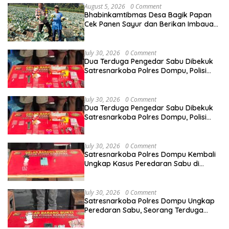
August 5, 2026
0 Comment
Bhabinkamtibmas Desa Bagik Papan
Cek Panen Sayur dan Berikan Imbauan
Kamtibmas kepada Warga
July 30, 2026
0 Comment
Dua Terduga Pengedar Sabu Dibekuk
Satresnarkoba Polres Dompu, Polisi
Amankan Sabu Bruto 5,68 Gram
July 30, 2026
0 Comment
Dua Terduga Pengedar Sabu Dibekuk
Satresnarkoba Polres Dompu, Polisi
Amankan Sabu Bruto 5,68 Gram
July 30, 2026
0 Comment
Satresnarkoba Polres Dompu Kembali
Ungkap Kasus Peredaran Sabu di
Manggelewa, Seorang Pemuda
Diamankan
July 30, 2026
0 Comment
Satresnarkoba Polres Dompu Ungkap
Peredaran Sabu, Seorang Terduga
Pelaku Diamankan Bersama Barang
Bukti 4,1 Gram