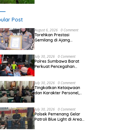
di Lombok Barat
ular Post
August 6, 2026
0 Comment
Torehkan Prestasi
Gemilang di Ajang
Rakernis Polda NTB,
Polres Sumbawa Terima
Penghargaan Pelayanan
July 30, 2026
0 Comment
Prima Kapolri
Polres Sumbawa Barat
Perkuat Pencegahan
TPPO Melalui Peran
Bhabinkamtibmas
July 30, 2026
0 Comment
Tingkatkan Ketaqwaan
dan Karakter Personel,
Polres Sumbawa Barat
Gelar Kegiatan Binrohtal
July 30, 2026
0 Comment
Polsek Pemenang Gelar
Patroli Blue Light di Area
Pertokoan Alfamart Patim