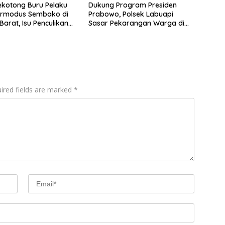
ekotong Buru Pelaku
Dukung Program Presiden
ermodus Sembako di
Prabowo, Polsek Labuapi
arat, Isu Penculikan
Sasar Pekarangan Warga di
an Hoaks
Lombok Barat
ired fields are marked
*