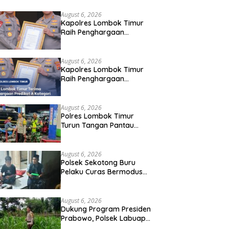
hargaan Pelayanan Prima Kapolri
August 6, 2026
Kapolres Lombok Timur
Raih Penghargaan
Pelayanan Prima Predikat
A dari Kapolri
August 6, 2026
Kapolres Lombok Timur
Raih Penghargaan
Pelayanan Prima Predikat
A dari Kapolri
August 6, 2026
Polres Lombok Timur
Turun Tangan Pantau
Distribusi BBM, Warga
Diminta Tak Panic Buying
August 6, 2026
Polsek Sekotong Buru
Pelaku Curas Bermodus
Sembako di Lombok
Barat, Isu Penculikan
Dipastikan Hoaks
August 6, 2026
Dukung Program Presiden
Prabowo, Polsek Labuapi
Sasar Pekarangan Warga