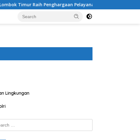
h Penghargaan Pelayanan Prima Predikat A dari Kapolri
an Lingkungan
lri
ch