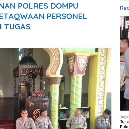
INAN POLRES DOMPU
Rec
KETAQWAAN PERSONEL
N TUGAS
Augus
Tore
Pold