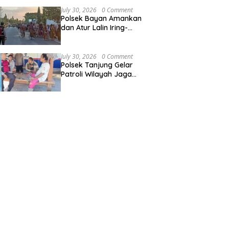
July 30, 2026
0 Comment
Polsek Bayan Amankan
dan Atur Lalin Iring-
iringan Nyongkolan di
Desa Anyar
July 30, 2026
0 Comment
Polsek Tanjung Gelar
Patroli Wilayah Jaga
Harkamtibmas Tetap
Kondusif