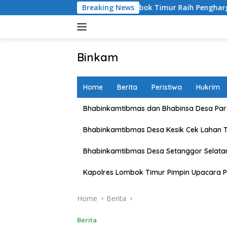
Skip
Kapolres Lombok Timur Raih Penghargaan Pelayanan Pri
Breaking News
to
content
Binkam
Home
Berita
Peristiwa
Hukrim
Bhabinkamtibmas dan Bhabinsa Desa Pare
Bhabinkamtibmas Desa Kesik Cek Lahan 
Bhabinkamtibmas Desa Setanggor Selata
Kapolres Lombok Timur Pimpin Upacara P
Home
Berita
Berita