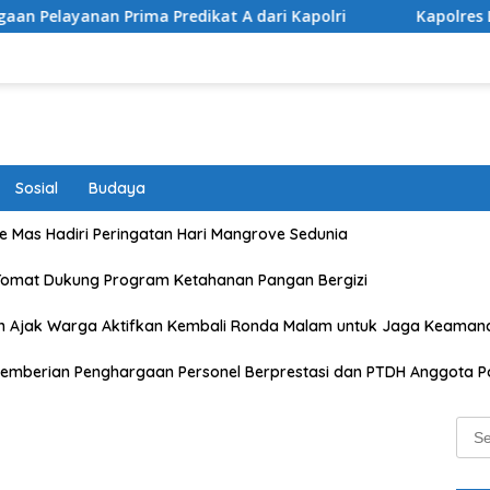
ma Predikat A dari Kapolri
Kapolres Lombok Timur Rai
Sosial
Budaya
 Mas Hadiri Peringatan Hari Mangrove Sedunia
Tomat Dukung Program Ketahanan Pangan Bergizi
n Ajak Warga Aktifkan Kembali Ronda Malam untuk Jaga Keaman
emberian Penghargaan Personel Berprestasi dan PTDH Anggota Po
Sear
for: