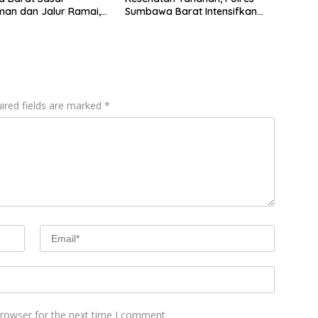
an dan Jalur Ramai,
Sumbawa Barat Intensifkan
mtibmas Tetap
Pengecekan Rutan Secara
Berkala
ired fields are marked
*
browser for the next time I comment.