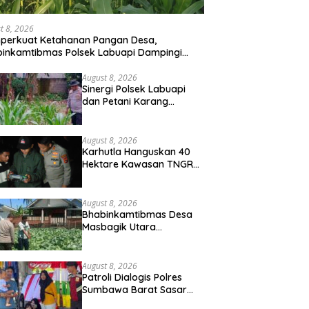
t 8, 2026
perkuat Ketahanan Pangan Desa,
inkamtibmas Polsek Labuapi Dampingi
ni Kuranji Dalang
August 8, 2026
Sinergi Polsek Labuapi
dan Petani Karang
Bongkot Memperkuat
Ketahanan Pangan
Nasional
August 8, 2026
Karhutla Hanguskan 40
Hektare Kawasan TNGR
Sembalun, Kapolres Lotim
Turun Langsung
Padamkan Api
August 8, 2026
Bhabinkamtibmas Desa
Masbagik Utara
Sambangi Petani, Dukung
Ketahanan Pangan dan
Swasembada Pangan
August 8, 2026
Patroli Dialogis Polres
Sumbawa Barat Sasar
Permukiman dan Jalur