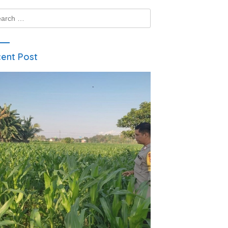
ch
ent Post