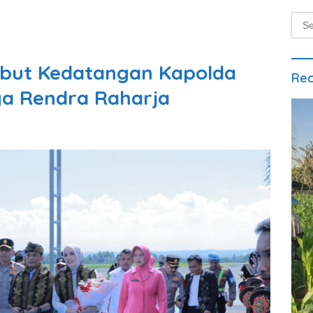
Sear
for:
but Kedatangan Kapolda
Rec
gga Rendra Raharja