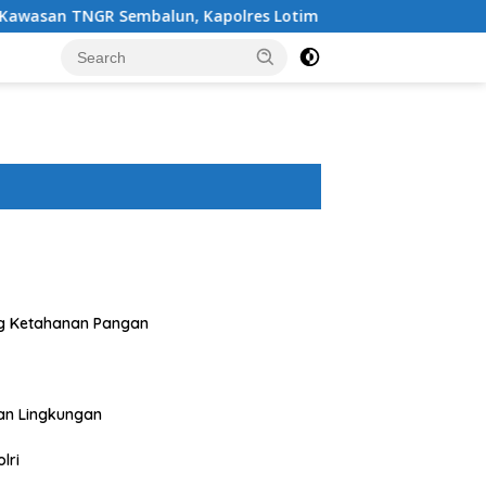
balun, Kapolres Lotim Turun Langsung Padamkan Api
g Ketahanan Pangan
an Lingkungan
lri