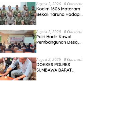
Warga Berperan Aktif
August 2, 2026
0 Comment
Menjaga Kamtibmas
Kodim 1606 Mataram
Bekali Taruna Hadapi
Tugas Pengabdian Nyata
August 2, 2026
0 Comment
Polri Hadir Kawal
Pembangunan Desa,
Bhabinkamtibmas Desa
Kalimantong Hadiri
Musdes
August 2, 2026
0 Comment
DOKKES POLRES
SUMBAWA BARAT
LAKSANAKAN
PEMERIKSAAN KESEHATAN
PERSONEL OPS ANTIK
RINJANI 2026