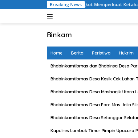
Skip
an Petani Karang Bongkot Memperkuat Ketahanan Pangan Nasio
Breaking News
to
content
Binkam
Home
Berita
Peristiwa
Hukrim
Bhabinkamtibmas dan Bhabinsa Desa Pare
Bhabinkamtibmas Desa Kesik Cek Lahan 
Bhabinkamtibmas Desa Masbagik Utara 
Bhabinkamtibmas Desa Pare Mas Jalin Si
Bhabinkamtibmas Desa Setanggor Selata
Kapolres Lombok Timur Pimpin Upacara P