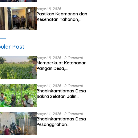
Ramai, Jaga Kamtibmas
Tetap Kondusif
August 8, 2026
Pastikan Keamanan dan
Kesehatan Tahanan,
Polres Sumbawa Barat
Intensifkan Pengecekan
Rutan Secara Berkala
ular Post
August 8, 2026
0 Comment
Memperkuat Ketahanan
Pangan Desa,
Bhabinkamtibmas Polsek
Labuapi Dampingi Petani
Kuranji Dalang
August 1, 2026
0 Comment
Bhabinkamtibmas Desa
Sakra Selatan Jalin
Silaturahmi dan
Sampaikan Himbauan
Harkamtibmas kepada
August 1, 2026
0 Comment
Warga
Bhabinkamtibmas Desa
Pesanggrahan
Laksanakan Sambang
dan Silaturahmi, Ajak