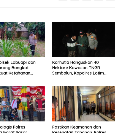
Polsek Labuapi dan
Karhutla Hanguskan 40
arang Bongkot
Hektare Kawasan TNGR
uat Ketahanan
Sembalun, Kapolres Lotim
Nasional
Turun Langsung Padamkan Api
ialogis Polres
Pastikan Keamanan dan
 Barat Sasar
Kesehatan Tahanan, Polres