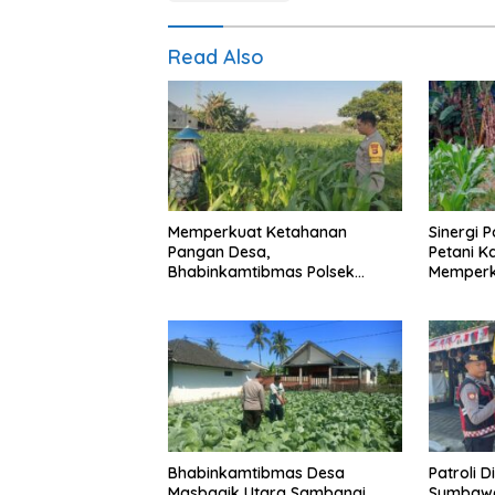
Read Also
Memperkuat Ketahanan
Sinergi 
Pangan Desa,
Petani K
Bhabinkamtibmas Polsek
Memperk
Labuapi Dampingi Petani
Pangan 
Kuranji Dalang
Bhabinkamtibmas Desa
Patroli D
Masbagik Utara Sambangi
Sumbawa