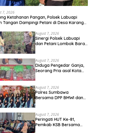
t 7, 2026
ng Ketahanan Pangan, Polsek Labuapi
n Tangan Dampingi Petani di Desa Karang
gkot
August 7, 2026
Sinergi Polsek Labuapi
dan Petani Lombok Barat
Perkuat Ketahanan
Pangan Nasional
August 7, 2026
Diduga Pengedar Ganja,
Seorang Pria asal Kota
Mataram Ditangkap Polisi
di Sumbawa Barat
August 7, 2026
Polres Sumbawa
Bersama DPP BMWI dan
Kodim 1607 Gelar Bakti
Sosial Merah Putih di
Ponpes Arrahman
August 7, 2026
Hidayatullah
Peringati HUT Ke-81,
Pemkab KSB Bersama
Polres dan FK Unair Gelar