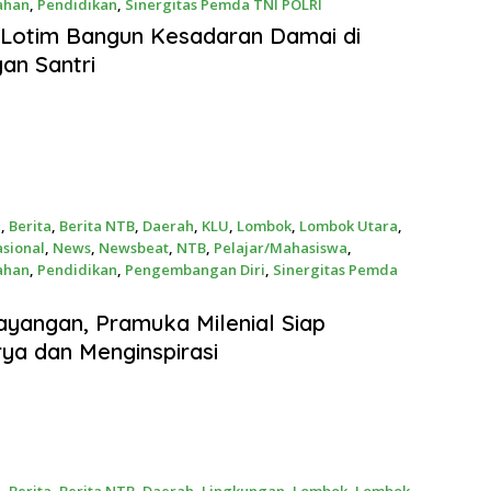
ahan
,
Pendidikan
,
Sinergitas Pemda TNI POLRI
2026
Lotim Bangun Kesadaran Damai di
an Santri
a
,
Berita
,
Berita NTB
,
Daerah
,
KLU
,
Lombok
,
Lombok Utara
,
sional
,
News
,
Newsbeat
,
NTB
,
Pelajar/Mahasiswa
,
ahan
,
Pendidikan
,
Pengembangan Diri
,
Sinergitas Pemda
2026
ayangan, Pramuka Milenial Siap
ya dan Menginspirasi