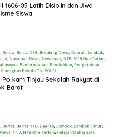
026
l 1606-05 Latih Disiplin dan Jiwa
tisme Siswa
a
,
Berita
,
Berita NTB
,
Breaking News
,
Daerah
,
Lombok
,
arat
,
Nasional
,
News
,
Newsbeat
,
NTB
,
NTB One Terkini
,
Mahasiswa
,
Pemerintahan
,
Pendidikan
,
Pengetahuan
,
,
Sinergitas Pemda TNI POLRI
026
Polkam Tinjau Sekolah Rakyat di
k Barat
a
,
Berita
,
Berita NTB
,
Daerah
,
Lombok
,
Lombok Timur
,
News
,
NTB
,
NTB One Terkini
,
Pelajar/Mahasiswa
,