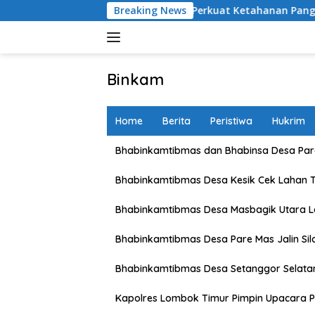
Skip
 Lombok Barat Perkuat Ketahanan Pangan Nasional
Breaking News
Didu
to
content
Binkam
Home
Berita
Peristiwa
Hukrim
Bhabinkamtibmas dan Bhabinsa Desa Pare
Bhabinkamtibmas Desa Kesik Cek Lahan 
Bhabinkamtibmas Desa Masbagik Utara 
Bhabinkamtibmas Desa Pare Mas Jalin Si
Bhabinkamtibmas Desa Setanggor Selata
Kapolres Lombok Timur Pimpin Upacara P