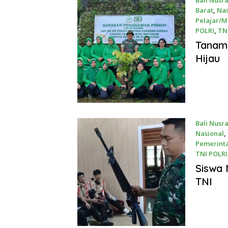
Bali Nusr
Barat
,
Nas
Pelajar/
POLRI
,
TNI
April 25, 
Tanam 
Hijau
Bali Nusr
Nasional
,
Pemerint
TNI POLRI
April 8, 2
Siswa 
TNI