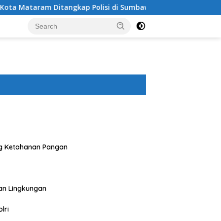
 Polisi di Sumbawa Barat
Polres Sumbawa Bersama DPP 
g Ketahanan Pangan
an Lingkungan
lri