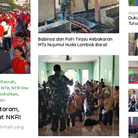
Augus
Duku
Turu
Bon
Babinsa dan Polri Tinjau Kebakaran
MTs Nujumul Huda Lombok Barat
,
Daerah
,
,
NTB
,
NTB One
ndidikan
,
lri
taram,
at NKRI
h Putih yang