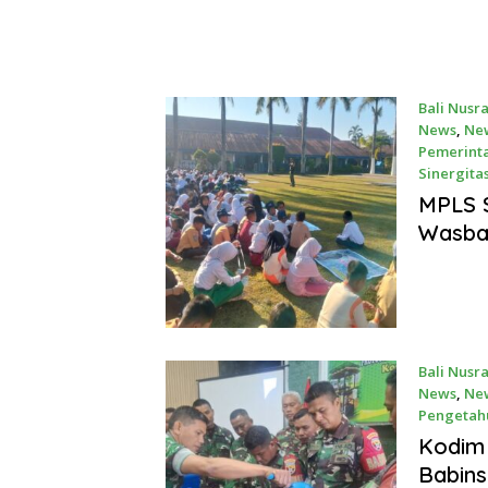
Bali Nusr
News
,
Ne
Pemerint
Sinergita
July 15, 2
MPLS 
Wasba
Bali Nusr
News
,
Ne
Pengetah
June 30, 
Kodim
Babin