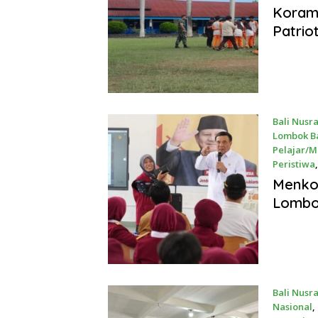
May 22, 2
Korami
Patrio
Bali Nusr
Lombok B
Pelajar/
Peristiwa
May 21, 2
Menko 
Lombo
Bali Nusr
Nasional
,