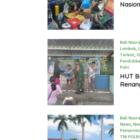
Nasio
Bali Nusr
Lombok
,
Terkini
,
O
Pendidik
Polri
June 8, 20
HUT Ba
Renang
Bali Nusr
News
,
Ne
Pemerint
TNI POLRI