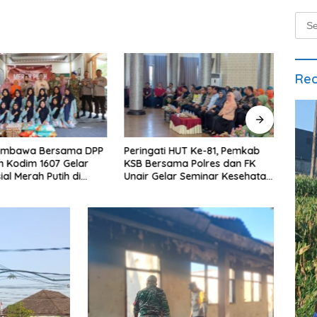
Sear
for:
Rec
i HUT Ke-81, Pemkab
Jaga Kebugaran dan
Jumat
ama Polres dan FK
Kekompakan, Insan Maritim
Bhab
lar Seminar Kesehatan
Pelabuhan Bima Gelar Senam
Sadi
ri Pertama
Bersama
Mira
an”
Kamt