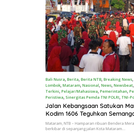
Bali Nusra
,
Berita
,
Berita NTB
,
Breaking News
Lombok
,
Mataram
,
Nasional
,
News
,
Newsbeat
Terkini
,
Pelajar/Mahasiswa
,
Pemerintahan
,
Pe
Peristiwa
,
Sinergitas Pemda TNI POLRI
,
TNI-Po
August 7, 2026
Jalan Kebangsaan Satukan Ma
Kodim 1606 Teguhkan Semang
Mataram, NTB – Hamparan ribuan Bendera Mera
berkibar di sepanjang jalan Kota Mataram…