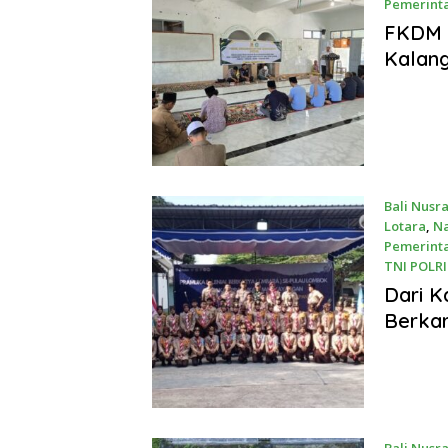
Pemerint
April 27, 
FKDM 
Kalang
Bali Nusr
Lotara
,
Na
Pemerint
TNI POLRI
April 27, 
Dari K
Berkar