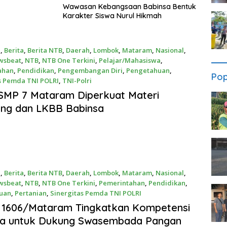
Wawasan Kebangsaan Babinsa Bentuk
Karakter Siswa Nurul Hikmah
a
,
Berita
,
Berita NTB
,
Daerah
,
Lombok
,
Mataram
,
Nasional
,
wsbeat
,
NTB
,
NTB One Terkini
,
Pelajar/Mahasiswa
,
ahan
,
Pendidikan
,
Pengembangan Diri
,
Pengetahuan
,
Pop
s Pemda TNI POLRI
,
TNI-Polri
026
SMP 7 Mataram Diperkuat Materi
ng dan LKBB Babinsa
a
,
Berita
,
Berita NTB
,
Daerah
,
Lombok
,
Mataram
,
Nasional
,
wsbeat
,
NTB
,
NTB One Terkini
,
Pemerintahan
,
Pendidikan
,
uan
,
Pertanian
,
Sinergitas Pemda TNI POLRI
2026
 1606/Mataram Tingkatkan Kompetensi
sa untuk Dukung Swasembada Pangan