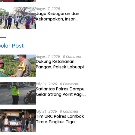
Seminar Kesehatan “1000
Hari Pertama Kehidupan”
August 7, 2026
Jaga Kebugaran dan
Kekompakan, Insan
Maritim Pelabuhan Bima
Gelar Senam Bersama
ular Post
August 7, 2026
0 Comment
Dukung Ketahanan
Pangan, Polsek Labuapi
Turun Tangan Dampingi
Petani di Desa Karang
Bongkot
July 31, 2026
0 Comment
Satlantas Polres Dompu
Gelar Strong Point Pagi,
Antisipasi Kepadatan dan
Kecelakaan Lalu Lintas
July 31, 2026
0 Comment
Tim URC Polres Lombok
Timur Ringkus Tiga
Terduga Pelaku
Curanmor, Ungkap Aksi