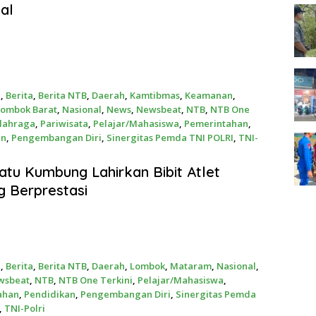
nal
a
,
Berita
,
Berita NTB
,
Daerah
,
Kamtibmas
,
Keamanan
,
Lombok Barat
,
Nasional
,
News
,
Newsbeat
,
NTB
,
NTB One
lahraga
,
Pariwisata
,
Pelajar/Mahasiswa
,
Pemerintahan
,
an
,
Pengembangan Diri
,
Sinergitas Pemda TNI POLRI
,
TNI-
26
tu Kumbung Lahirkan Bibit Atlet
 Berprestasi
a
,
Berita
,
Berita NTB
,
Daerah
,
Lombok
,
Mataram
,
Nasional
,
wsbeat
,
NTB
,
NTB One Terkini
,
Pelajar/Mahasiswa
,
ahan
,
Pendidikan
,
Pengembangan Diri
,
Sinergitas Pemda
,
TNI-Polri