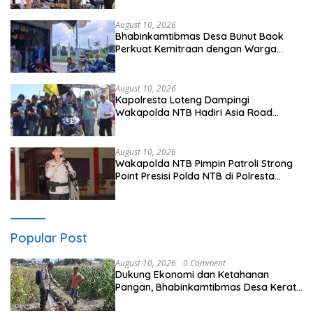
August 10, 2026
Bhabinkamtibmas Desa Bunut Baok
Perkuat Kemitraan dengan Warga
untuk Jaga Kamtibmas
August 10, 2026
Kapolresta Loteng Dampingi
Wakapolda NTB Hadiri Asia Road
Racing Championship 2026 di Sirkuit
Mandalika
August 10, 2026
Wakapolda NTB Pimpin Patroli Strong
Point Presisi Polda NTB di Polresta
Lombok Tengah
Popular Post
August 10, 2026
0 Comment
Dukung Ekonomi dan Ketahanan
Pangan, Bhabinkamtibmas Desa Kerato
Sambangi Warga Cek Kualitas Hasil
Pertanian