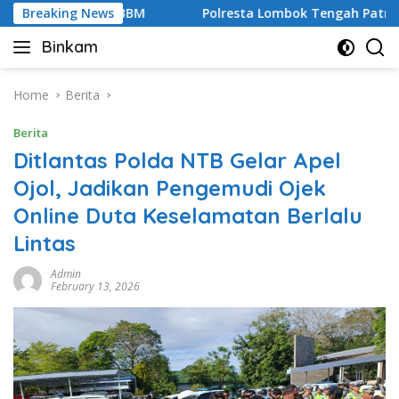
Skip
enimbunan BBM
Breaking News
Polresta Lombok Tengah Patroli Cegah T
to
Binkam
content
Home
Berita
Berita
Ditlantas Polda NTB Gelar Apel
Ojol, Jadikan Pengemudi Ojek
Online Duta Keselamatan Berlalu
Lintas
Admin
February 13, 2026