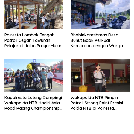
Polresta Lombok Tengah
Bhabinkamtibmas Desa
Patroli Cegah Tawuran
Bunut Baok Perkuat
Pelajar di Jalan Praya-Mujur
Kemitraan dengan Warga
untuk Jaga Kamtibmas
Kapolresta Loteng Dampingi
Wakapolda NTB Pimpin
Wakapolda NTB Hadiri Asia
Patroli Strong Point Presisi
Road Racing Championship
Polda NTB di Polresta
2026 di Sirkuit Mandalika
Lombok Tengah