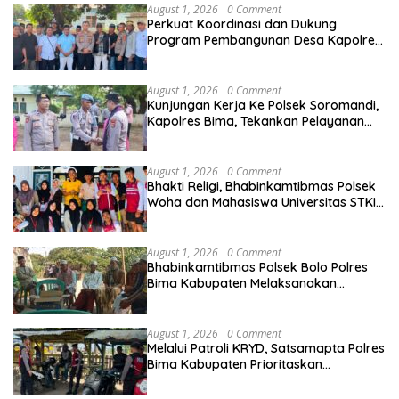
August 1, 2026
0 Comment
Perkuat Koordinasi dan Dukung
Program Pembangunan Desa Kapolres
Bima Silaturahmi Bersama Pemdes
Nggembe
August 1, 2026
0 Comment
Kunjungan Kerja Ke Polsek Soromandi,
Kapolres Bima, Tekankan Pelayanan
Terbaik Bagi Masyarakat dan Hindari
Pelanggaran Dalam Bentuk Apapun
August 1, 2026
0 Comment
Bhakti Religi, Bhabinkamtibmas Polsek
Woha dan Mahasiswa Universitas STKIP
Taman siswa Gotong Royong Bersihkan
Masjid
August 1, 2026
0 Comment
Bhabinkamtibmas Polsek Bolo Polres
Bima Kabupaten Melaksanakan
Sambang Duka Atas Meninggalnya
Warga Binaan
August 1, 2026
0 Comment
Melalui Patroli KRYD, Satsamapta Polres
Bima Kabupaten Prioritaskan
Keamanan dan Kenyamanan
Masyarakat di Wilayah Hukumnya