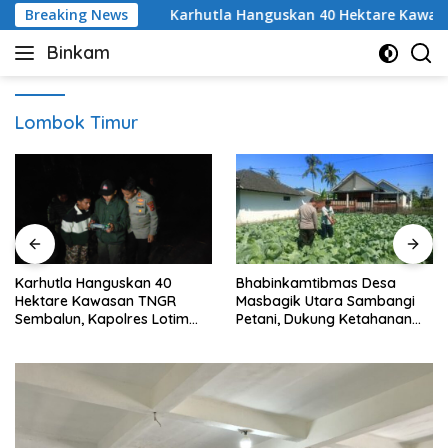
Skip
Nasional
Breaking News
Karhutla Hanguskan 40 Hektare Kawasan TNG
to
Binkam
content
Lombok Timur
Karhutla Hanguskan 40
Bhabinkamtibmas Desa
Hektare Kawasan TNGR
Masbagik Utara Sambangi
Sembalun, Kapolres Lotim
Petani, Dukung Ketahanan
Turun Langsung Padamkan
Pangan dan Swasembada
Api
Pangan