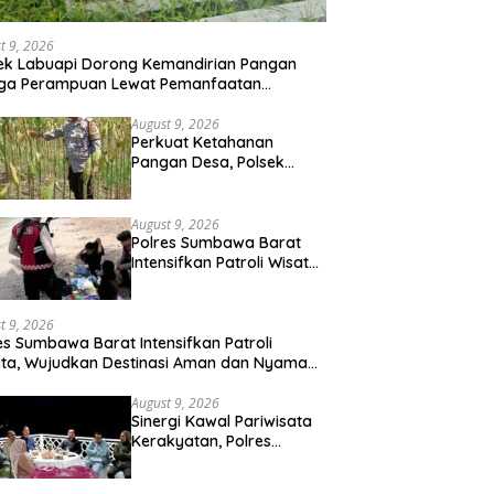
t 9, 2026
ek Labuapi Dorong Kemandirian Pangan
ga Perampuan Lewat Pemanfaatan
arangan Rumah
August 9, 2026
Perkuat Ketahanan
Pangan Desa, Polsek
Labuapi Turun Langsung
Dampingi Petani Merembu
August 9, 2026
Polres Sumbawa Barat
Intensifkan Patroli Wisata,
Wujudkan Destinasi Aman
dan Nyaman bagi
Masyarakat
t 9, 2026
es Sumbawa Barat Intensifkan Patroli
ta, Wujudkan Destinasi Aman dan Nyaman
 Masyarakat
August 9, 2026
Sinergi Kawal Pariwisata
Kerakyatan, Polres
Sumbawa Barat Hadiri
“Jalan Perjuangan dan