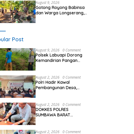
Sharing Pengelolaan
August 9, 2026
Pariwisata Bendungan Tiu
Gotong Royong Babinsa
Suntuk”
dan Warga Longserang,
Lebarkan Jalan Buka
Harapan
ular Post
August 9, 2026
0 Comment
Polsek Labuapi Dorong
Kemandirian Pangan
Warga Perampuan Lewat
Pemanfaatan
Pekarangan Rumah
August 2, 2026
0 Comment
Polri Hadir Kawal
Pembangunan Desa,
Bhabinkamtibmas Desa
Kalimantong Hadiri
Musdes
August 2, 2026
0 Comment
DOKKES POLRES
SUMBAWA BARAT
LAKSANAKAN
PEMERIKSAAN KESEHATAN
PERSONEL OPS ANTIK
August 2, 2026
0 Comment