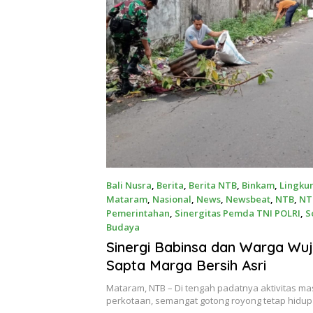
Bali Nusra
,
Berita
,
Berita NTB
,
Binkam
,
Lingku
Mataram
,
Nasional
,
News
,
Newsbeat
,
NTB
,
NT
Pemerintahan
,
Sinergitas Pemda TNI POLRI
,
S
Budaya
July 17, 2026
Sinergi Babinsa dan Warga Wu
Sapta Marga Bersih Asri
Mataram, NTB – Di tengah padatnya aktivitas m
perkotaan, semangat gotong royong tetap hidu