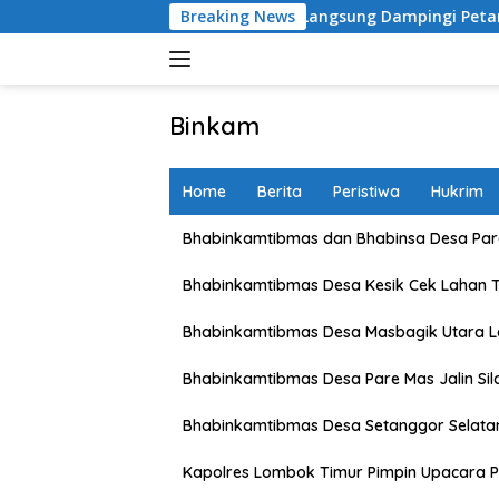
Skip
sa, Polsek Labuapi Turun Langsung Dampingi Petani Merembu
Breaking News
to
content
Binkam
Home
Berita
Peristiwa
Hukrim
Bhabinkamtibmas dan Bhabinsa Desa Pare
Bhabinkamtibmas Desa Kesik Cek Lahan 
Bhabinkamtibmas Desa Masbagik Utara 
Bhabinkamtibmas Desa Pare Mas Jalin Si
Bhabinkamtibmas Desa Setanggor Selata
Kapolres Lombok Timur Pimpin Upacara P