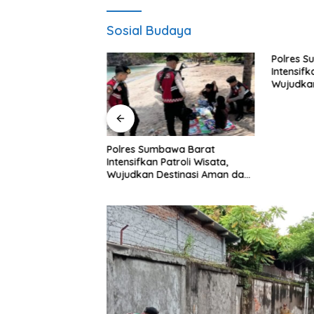
Sosial Budaya
Polres 
Intensifk
Wujudka
Nyaman 
tahanan Pangan
Polres Sumbawa Barat
k Labuapi Turun
Intensifkan Patroli Wisata,
mpingi Petani
Wujudkan Destinasi Aman dan
Nyaman bagi Masyarakat