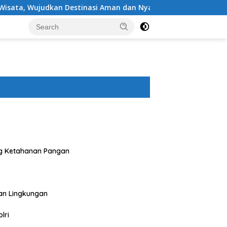
judkan Destinasi Aman dan Nyaman bagi Masyarakat
Po
g Ketahanan Pangan
an Lingkungan
lri