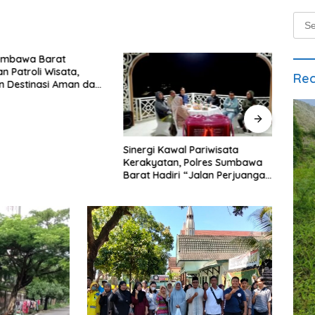
Sear
for:
Sumbawa Barat
an Patroli Wisata,
Rec
n Destinasi Aman dan
bagi Masyarakat
Sinergi Kawal Pariwisata
Goto
Kerakyatan, Polres Sumbawa
Warg
Barat Hadiri “Jalan Perjuangan
Jala
dan Sharing Pengelolaan
Pariwisata Bendungan Tiu
Suntuk”