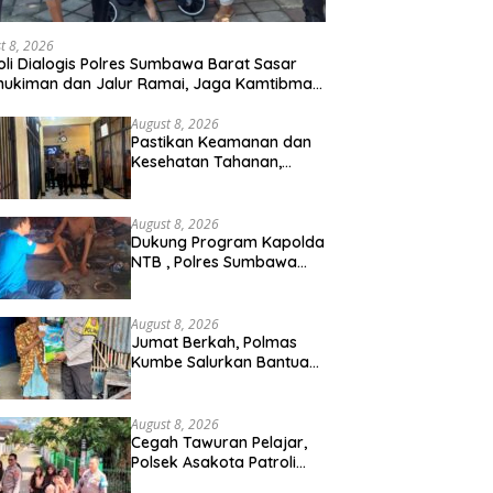
t 8, 2026
oli Dialogis Polres Sumbawa Barat Sasar
ukiman dan Jalur Ramai, Jaga Kamtibmas
p Kondusif
August 8, 2026
Pastikan Keamanan dan
Kesehatan Tahanan,
Polres Sumbawa Barat
Intensifkan Pengecekan
Rutan Secara Berkala
August 8, 2026
Dukung Program Kapolda
NTB , Polres Sumbawa
Barat Optimalkan Polmas
dan Pendekatan Humanis
di Masyarakat
August 8, 2026
Jumat Berkah, Polmas
Kumbe Salurkan Bantuan
Beras dan Perkuat Sinergi
Kamtibmas
August 8, 2026
Cegah Tawuran Pelajar,
Polsek Asakota Patroli
Saat Jam Pulang Sekolah