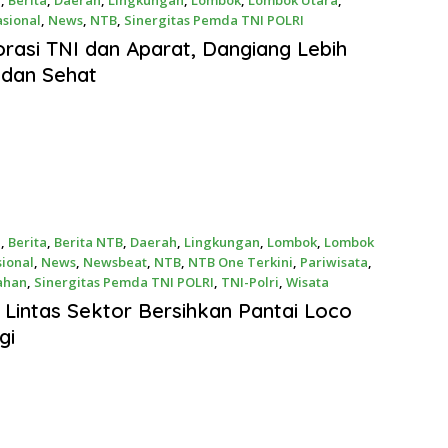
a
,
Berita
,
Daerah
,
Lingkungan
,
Lombok
,
Lombok Utara
,
sional
,
News
,
NTB
,
Sinergitas Pemda TNI POLRI
2026
rasi TNI dan Aparat, Dangiang Lebih
 dan Sehat
a
,
Berita
,
Berita NTB
,
Daerah
,
Lingkungan
,
Lombok
,
Lombok
ional
,
News
,
Newsbeat
,
NTB
,
NTB One Terkini
,
Pariwisata
,
ahan
,
Sinergitas Pemda TNI POLRI
,
TNI-Polri
,
Wisata
2026
i Lintas Sektor Bersihkan Pantai Loco
gi