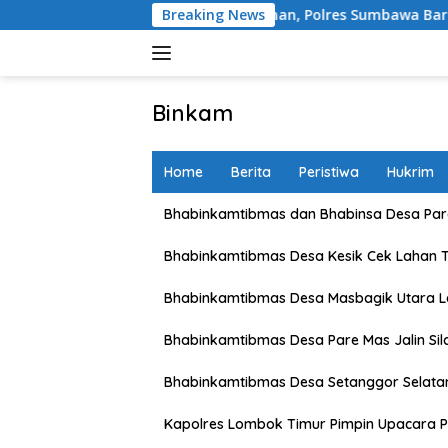
Skip
esehatan Tahanan, Polres Sumbawa Barat Intensifkan Pengece
Breaking News
to
content
Binkam
Home
Berita
Peristiwa
Hukrim
Bhabinkamtibmas dan Bhabinsa Desa Pare
Bhabinkamtibmas Desa Kesik Cek Lahan 
Bhabinkamtibmas Desa Masbagik Utara 
Bhabinkamtibmas Desa Pare Mas Jalin Si
Bhabinkamtibmas Desa Setanggor Selata
Kapolres Lombok Timur Pimpin Upacara P