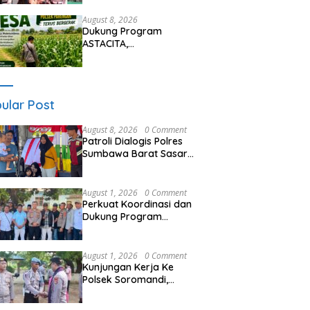
dan Bantu Atur Lalu Lintas
August 8, 2026
Dukung Program
ASTACITA,
Bhabinkamtibmas Desa
Parangbatu Polsek
Parengan Polresta Tuban
laksanakan sambang
ular Post
tanaman Jagung Di Desa
Parangbatu Kec.
August 8, 2026
0 Comment
Parengan
Patroli Dialogis Polres
Sumbawa Barat Sasar
Permukiman dan Jalur
Ramai, Jaga Kamtibmas
Tetap Kondusif
August 1, 2026
0 Comment
Perkuat Koordinasi dan
Dukung Program
Pembangunan Desa
Kapolres Bima
Silaturahmi Bersama
August 1, 2026
0 Comment
Pemdes Nggembe
Kunjungan Kerja Ke
Polsek Soromandi,
Kapolres Bima, Tekankan
Pelayanan Terbaik Bagi