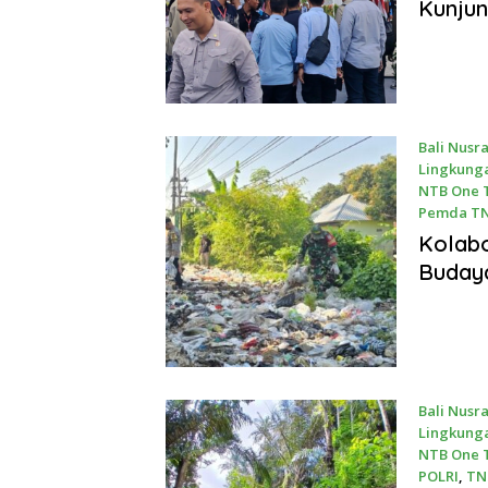
Kunjun
Bali Nusr
Lingkung
NTB One T
Pemda TN
July 4, 20
Kolabo
Buday
Bali Nusr
Lingkung
NTB One T
POLRI
,
TNI