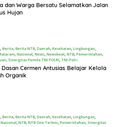
2026
a dan Warga Bersatu Selamatkan Jalan
us Hujan
a
,
Berita
,
Berita NTB
,
Daerah
,
Kesehatan
,
Lingkungan
,
Mataram
,
Nasional
,
News
,
Newsbeat
,
NTB
,
Pemerintahan
,
uan
,
Sinergitas Pemda TNI POLRI
,
TNI-Polri
026
Dasan Cermen Antusias Belajar Kelola
h Organik
a
,
Berita
,
Berita NTB
,
Daerah
,
Kesehatan
,
Lingkungan
,
,
Nasional
,
NTB
,
NTB One Terkini
,
Pemerintahan
,
Sinergitas