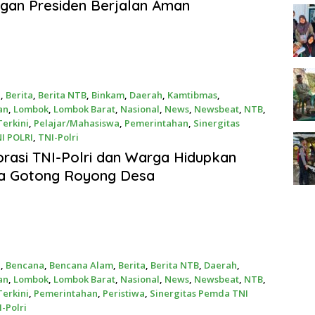
gan Presiden Berjalan Aman
a
,
Berita
,
Berita NTB
,
Binkam
,
Daerah
,
Kamtibmas
,
an
,
Lombok
,
Lombok Barat
,
Nasional
,
News
,
Newsbeat
,
NTB
,
erkini
,
Pelajar/Mahasiswa
,
Pemerintahan
,
Sinergitas
I POLRI
,
TNI-Polri
26
rasi TNI-Polri dan Warga Hidupkan
a Gotong Royong Desa
a
,
Bencana
,
Bencana Alam
,
Berita
,
Berita NTB
,
Daerah
,
an
,
Lombok
,
Lombok Barat
,
Nasional
,
News
,
Newsbeat
,
NTB
,
erkini
,
Pemerintahan
,
Peristiwa
,
Sinergitas Pemda TNI
-Polri