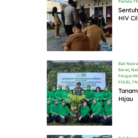
Pemda TN
May 8, 20
Sentuh
HIV Ci
Bali Nusr
Barat
,
Nas
Pelajar/
POLRI
,
TNI
April 25, 
Tanam 
Hijau