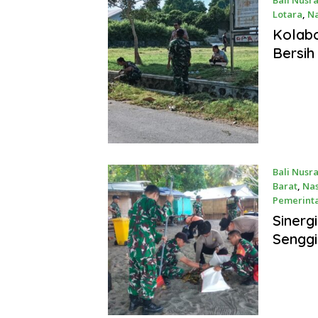
Bali Nusr
Lotara
,
Na
April 24, 
Kolabo
Bersih
Bali Nusr
Barat
,
Nas
Pemerint
April 24, 
Sinerg
Senggi