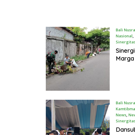
Bali Nusr
Nasional
,
Sinergita
July 17, 2
Sinerg
Marga 
Bali Nusr
Kamtibma
News
,
Ne
Sinergita
July 11, 2
Dansub