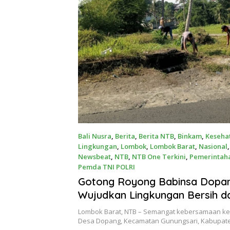
Bali Nusra
,
Berita
,
Berita NTB
,
Binkam
,
Keseha
Lingkungan
,
Lombok
,
Lombok Barat
,
Nasional
Newsbeat
,
NTB
,
NTB One Terkini
,
Pemerintah
Pemda TNI POLRI
July 30, 2026
Gotong Royong Babinsa Dopa
Wujudkan Lingkungan Bersih d
Lombok Barat, NTB – Semangat kebersamaan kemb
Desa Dopang, Kecamatan Gunungsari, Kabupa