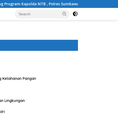
B , Polres Sumbawa Barat Optimalkan Polmas dan Pendekatan
g Ketahanan Pangan
an Lingkungan
lri