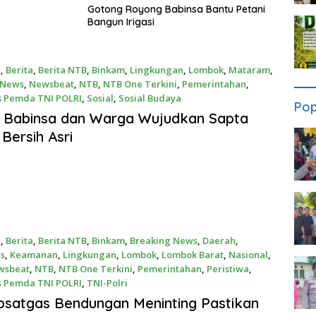
Gotong Royong Babinsa Bantu Petani
Bangun Irigasi
a
,
Berita
,
Berita NTB
,
Binkam
,
Lingkungan
,
Lombok
,
Mataram
,
News
,
Newsbeat
,
NTB
,
NTB One Terkini
,
Pemerintahan
,
s Pemda TNI POLRI
,
Sosial
,
Sosial Budaya
Pop
026
i Babinsa dan Warga Wujudkan Sapta
Bersih Asri
a
,
Berita
,
Berita NTB
,
Binkam
,
Breaking News
,
Daerah
,
s
,
Keamanan
,
Lingkungan
,
Lombok
,
Lombok Barat
,
Nasional
,
wsbeat
,
NTB
,
NTB One Terkini
,
Pemerintahan
,
Peristiwa
,
s Pemda TNI POLRI
,
TNI-Polri
026
satgas Bendungan Meninting Pastikan