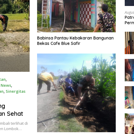
Augus
Patr
Perm
Teta
Babinsa Pantau Kebakaran Bangunan
Bekas Cafe Blue Safir
tan
,
,
News
,
an
,
Sinergitas
ng
an Sehat
ali terlihat di
ten Lombok…