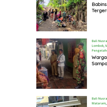
June 15, 
Babins
Terger
Bali Nusr
Lombok
,
Pengetah
May 20, 2
Warga 
Sampa
Bali Nusr
Mataram