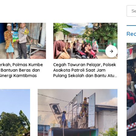
Sear
for:
Rec
wuran Pelajar, Polsek
Dukung Program ASTACITA,
Polse
Patroli Saat Jam
Bhabinkamtibmas Desa
Tuba
ekolah dan Bantu Atur
Parangbatu Polsek Parengan
jagu
as
Polresta Tuban laksanakan
Muly
sambang tanaman Jagung Di
Desa Parangbatu Kec.
Parengan