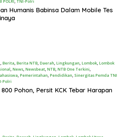
I POLRI
,
TNI-Polri
26
an Humanis Babinsa Dalam Mobile Tes
linaya
a
,
Berita
,
Berita NTB
,
Daerah
,
Lingkungan
,
Lombok
,
Lombok
ional
,
News
,
Newsbeat
,
NTB
,
NTB One Terkini
,
Mahasiswa
,
Pemerintahan
,
Pendidikan
,
Sinergitas Pemda TNI
-Polri
2026
800 Pohon, Persit KCK Tebar Harapan